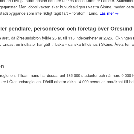
mer än i övriga storstadslän och fler utrikes födda kommer i arbete. Skillna
gstjänster. Men jobbtillväxten sker huvudsakligen i västra Skåne, medan östra 
dsbyggande som inte riktigt tagit fart – förutom i Lund.
Läs mer →
ler pendlare, personresor och företag över Öresund
rra året, då Øresundsbron fyllde 25 år, till 115 indexenheter år 2026. Ökningen
on. Endast en indikator har gått tillbaka – danska fritidshus i Skåne. Årets 
en
undsregionen. Tillsammans har dessa runt 136 000 studenter och närmare 9 000
nter i Öresundsregionen. Därtill arbetar cirka 14 000 personer, omräknat till h