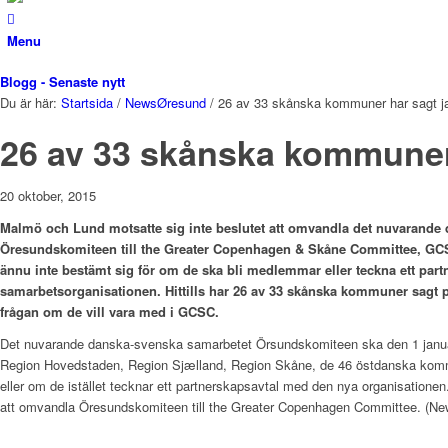
Menu
Blogg - Senaste nytt
Du är här:
Startsida
/
NewsØresund
/
26 av 33 skånska kommuner har sagt ja
26 av 33 skånska kommuner 
20 oktober, 2015
Malmö och Lund motsatte sig inte beslutet att omvandla det nuvarande
Öresundskomiteen till the Greater Copenhagen & Skåne Committee, G
ännu inte bestämt sig för om de ska bli medlemmar eller teckna ett par
samarbetsorganisationen. Hittills har 26 av 33 skånska kommuner sagt pr
frågan om de vill vara med i GCSC.
Det nuvarande danska-svenska samarbetet Örsundskomiteen ska den 1 janua
Region Hovedstaden, Region Sjælland, Region Skåne, de 46 östdanska komm
eller om de istället tecknar ett partnerskapsavtal med den nya organisatio
att omvandla Öresundskomiteen till the Greater Copenhagen Committee. (N