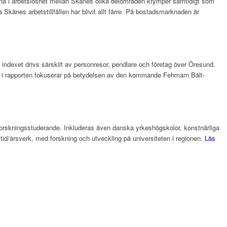
derna i arbetslöshet mellan Skånes olika delområden krymper samtidigt som
Skånes arbetstillfällen har blivit allt färre. På bostadsmarknaden är
 i indexet drivs särskilt av personresor, pendlare och företag över Öresund.
tema i rapporten fokuserar på betydelsen av den kommande Fehmarn Bält-
 forskningsstuderande. Inkluderas även danska yrkeshögskolor, konstnärliga
eltid/årsverk, med forskning och utveckling på universiteten i regionen.
Läs