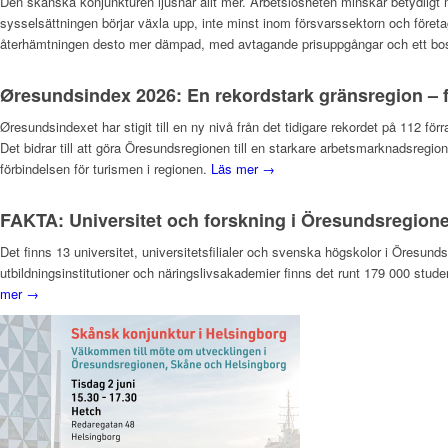
Den skånska konjunkturen ljusnar allt mer. Arbetslösheten minskar betydligt 
sysselsättningen börjar växla upp, inte minst inom försvarssektorn och företa
återhämtningen desto mer dämpad, med avtagande prisuppgångar och ett bosta
Øresundsindex 2026: En rekordstark gränsregion – f
Øresundsindexet har stigit till en ny nivå från det tidigare rekordet på 112 fö
Det bidrar till att göra Öresundsregionen till en starkare arbetsmarknadsregi
förbindelsen för turismen i regionen.
Läs mer →
FAKTA: Universitet och forskning i Öresundsregion
Det finns 13 universitet, universitetsfilialer och svenska högskolor i Öres
utbildningsinstitutioner och näringslivsakademier finns det runt 179 000 stude
mer →