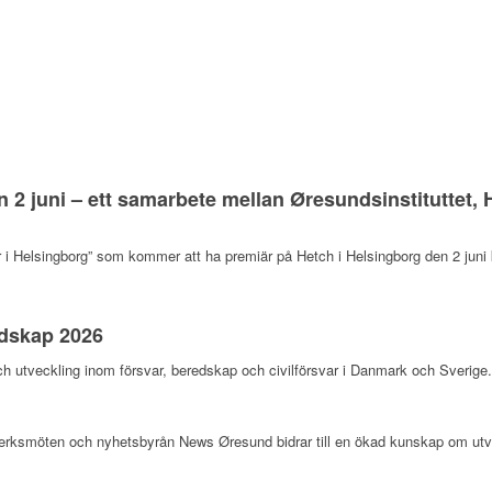
n 2 juni – ett samarbete mellan Øresundsinstituttet
i Helsingborg” som kommer att ha premiär på Hetch i Helsingborg den 2 juni k
edskap 2026
och utveckling inom försvar, beredskap och civilförsvar i Danmark och Sverige
erksmöten och nyhetsbyrån News Øresund bidrar till en ökad kunskap om ut