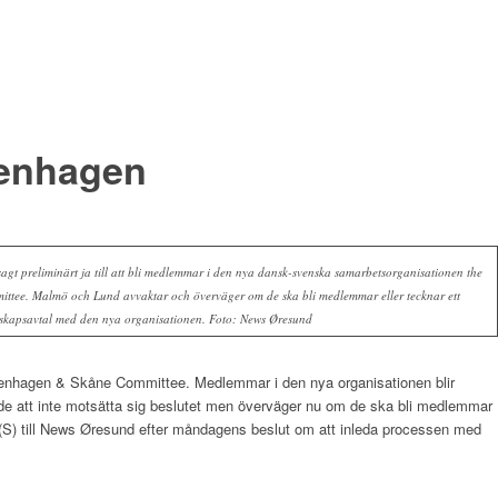
penhagen
agt preliminärt ja till att bli medlemmar i den nya dansk-svenska samarbetsorganisationen the
tee. Malmö och Lund avvaktar och överväger om de ska bli medlemmar eller tecknar ett
skapsavtal med den nya organisationen. Foto: News Øresund
enhagen & Skåne Committee. Medlemmar i den nya organisationen blir
att inte motsätta sig beslutet men överväger nu om de ska bli medlemmar
 (S) till News Øresund efter måndagens beslut om att inleda processen med