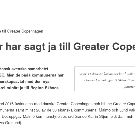
 till Greater Copenhagen
har sagt ja till Greater Co
 dansk-svenska samarbetet
26 av 33 skånska kommuner har hittills s
CSC. Men de båda kommunerna har
Greater Copenhagen & Skåne Commit
tnerskapsavtal med den nya
partner
eliminärt ja till Region Skånes
ri 2016 fusioneras med danska Greater Copenhagen och bli the Greater Cop
unerna samt minst 26 av de 33 skånska kommunerna. Malmö och Lund valde 
nen. Det uppgav Malmö kommunstyrelses ordförande Katrin Stjernfeldt Jammeh
ews Øresund)