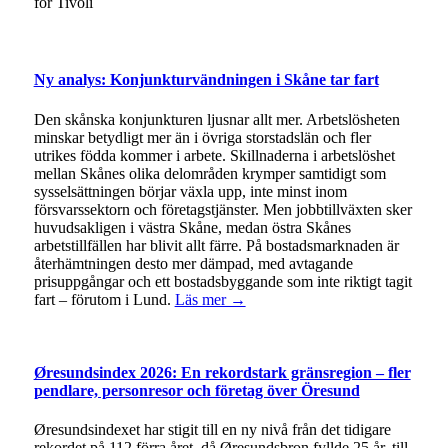
för Tivoli
Ny analys: Konjunkturvändningen i Skåne tar fart
Den skånska konjunkturen ljusnar allt mer. Arbetslösheten
minskar betydligt mer än i övriga storstadslän och fler
utrikes födda kommer i arbete. Skillnaderna i arbetslöshet
mellan Skånes olika delområden krymper samtidigt som
sysselsättningen börjar växla upp, inte minst inom
försvarssektorn och företagstjänster. Men jobbtillväxten sker
huvudsakligen i västra Skåne, medan östra Skånes
arbetstillfällen har blivit allt färre. På bostadsmarknaden är
återhämtningen desto mer dämpad, med avtagande
prisuppgångar och ett bostadsbyggande som inte riktigt tagit
fart – förutom i Lund.
Läs mer →
Øresundsindex 2026: En rekordstark gränsregion – fler
pendlare, personresor och företag över Öresund
Øresundsindexet har stigit till en ny nivå från det tidigare
rekordet på 112 förra året, då Øresundsbron fyllde 25 år, till