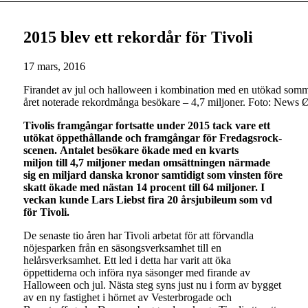
2015 blev ett rekordår för Tivoli
17 mars, 2016
Firandet av jul och halloween i kombination med en utökad sommars
året noterade rekordmånga besökare – 4,7 miljoner. Foto: News 
Tivolis framgångar fortsatte under 2015 tack vare ett
utökat öppethållande och framgångar för Fredagsrock-
scenen. Antalet besökare ökade med en kvarts
miljon till 4,7 miljoner medan omsättningen närmade
sig en miljard danska kronor samtidigt som vinsten före
skatt ökade med nästan 14 procent till 64 miljoner. I
veckan kunde Lars Liebst fira 20 årsjubileum som vd
för Tivoli.
De senaste tio åren har Tivoli arbetat för att förvandla
nöjesparken från en säsongsverksamhet till en
helårsverksamhet. Ett led i detta har varit att öka
öppettiderna och införa nya säsonger med firande av
Halloween och jul. Nästa steg syns just nu i form av bygget
av en ny fastighet i hörnet av Vesterbrogade och