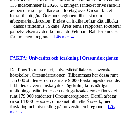
115 indexenheter år 2026. Ökningen i indexet drivs särskilt
av personresor, pendlare och företag över Öresund. Det
bidrar till att göra Öresundsregionen till en starkare
arbetsmarknadsregion. Endast en indikator har gått tillbaka
– danska fritidshus i Skåne. Årets tema i rapporten fokuserar
på betydelsen av den kommande Fehmarn Bält-förbindelsen
för turismen i regionen.
Läs mer →
FAKTA: Universitet och forskning i Öresundsregionen
Det finns 13 universitet, universitetsfilialer och svenska
högskolor i Öresundsregionen. Tillsammans har dessa runt
136 000 studenter och närmare 9 000 forskningsstuderande.
Inkluderas även danska yrkeshögskolor, konstnärliga
utbildningsinstitutioner och näringslivsakademier finns det
runt 179 000 studenter i Öresundsregionen. Därtill arbetar
cirka 14 000 personer, omräknat till heltid/årsverk, med
forskning och utveckling på universiteten i regionen.
Läs
mer →