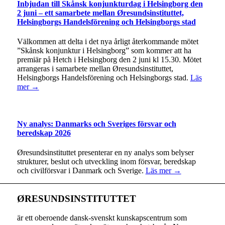
Inbjudan till Skånsk konjunkturdag i Helsingborg den
2 juni – ett samarbete mellan Øresundsinstituttet,
Helsingborgs Handelsförening och Helsingborgs stad
Välkommen att delta i det nya årligt återkommande mötet
”Skånsk konjunktur i Helsingborg” som kommer att ha
premiär på Hetch i Helsingborg den 2 juni kl 15.30. Mötet
arrangeras i samarbete mellan Øresundsinstituttet,
Helsingborgs Handelsförening och Helsingborgs stad.
Läs
mer →
Ny analys: Danmarks och Sveriges försvar och
beredskap 2026
Øresundsinstituttet presenterar en ny analys som belyser
strukturer, beslut och utveckling inom försvar, beredskap
och civilförsvar i Danmark och Sverige.
Läs mer →
ØRESUNDSINSTITUTTET
är ett oberoende dansk-svenskt kunskapscentrum som