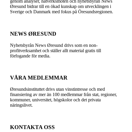
genom analyser, nätverksmöten och nyhetsbyrån News
Øresund bidrar till en ökad kunskap om utvecklingen i
Sverige och Danmark med fokus på Öresundsregionen.
NEWS ØRESUND
Nyhetsbyrån News Øresund drivs som en non-
profitverksamhet och ställer allt material gratis till
förfogande för media.
VÅRA MEDLEMMAR
Øresundsinstituttet drivs utan vinst­intresse och med
finansiering av mer än 100 medlemmar från stat, regioner,
kommuner, universitet, högskolor och det privata
näringslivet.
KONTAKTA OSS