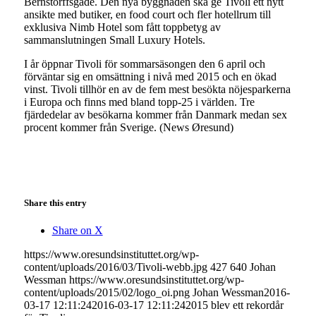
Bernstorffsgade. Den nya byggnaden ska ge Tivoli ett nytt
ansikte med butiker, en food court och fler hotellrum till
exklusiva Nimb Hotel som fått toppbetyg av
sammanslutningen Small Luxury Hotels.
I år öppnar Tivoli för sommarsäsongen den 6 april och
förväntar sig en omsättning i nivå med 2015 och en ökad
vinst. Tivoli tillhör en av de fem mest besökta nöjesparkerna
i Europa och finns med bland topp-25 i världen. Tre
fjärdedelar av besökarna kommer från Danmark medan sex
procent kommer från Sverige. (News Øresund)
Share this entry
Share on X
https://www.oresundsinstituttet.org/wp-
content/uploads/2016/03/Tivoli-webb.jpg
427
640
Johan
Wessman
https://www.oresundsinstituttet.org/wp-
content/uploads/2015/02/logo_oi.png
Johan Wessman
2016-
03-17 12:11:24
2016-03-17 12:11:24
2015 blev ett rekordår