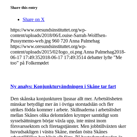
Share this entry
Share on X
https://www.oresundsinstituttet.org/wp-
content/uploads/2018/06/Louise-Sarrah-Wolffsen-
Pussymemo-web.jpg
960
720
Anna Palmehag
https://www.oresundsinstituttet.org/wp-
content/uploads/2015/02/logo_oi.png
Anna Palmehag
2018-
06-17 17:49:35
2018-06-17 17:49:35
14 debatter lyfte ”Me
too” på Folkemødet
Ny analys: Konjunkturvändningen i Skåne tar fart
Den skånska konjunkturen ljusnar allt mer. Arbetslösheten
minskar betydligt mer än i övriga storstadslän och fler
utrikes födda kommer i arbete. Skillnaderna i arbetslöshet
mellan Skånes olika delområden krymper samtidigt som
sysselsättningen börjar växla upp, inte minst inom
försvarssektorn och företagstjänster. Men jobbtillväxten sker
huvudsakligen i västra Skåne, medan östra Skånes