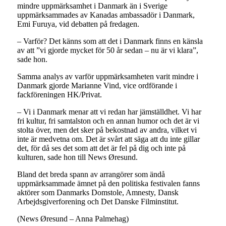
mindre uppmärksamhet i Danmark än i Sverige
uppmärksammades av Kanadas ambassadör i Danmark,
Emi Furuya, vid debatten på fredagen.
– Varför? Det känns som att det i Danmark finns en känsla
av att ”vi gjorde mycket för 50 år sedan – nu är vi klara”,
sade hon.
Samma analys av varför uppmärksamheten varit mindre i
Danmark gjorde Marianne Vind, vice ordförande i
fackföreningen HK/Privat.
– Vi i Danmark menar att vi redan har jämställdhet. Vi har
fri kultur, fri samtalston och en annan humor och det är vi
stolta över, men det sker på bekostnad av andra, vilket vi
inte är medvetna om. Det är svårt att säga att du inte gillar
det, för då ses det som att det är fel på dig och inte på
kulturen, sade hon till News Øresund.
Bland det breda spann av arrangörer som ändå
uppmärksammade ämnet på den politiska festivalen fanns
aktörer som Danmarks Domstole, Amnesty, Dansk
Arbejdsgiverforening och Det Danske Filminstitut.
(News Øresund – Anna Palmehag)