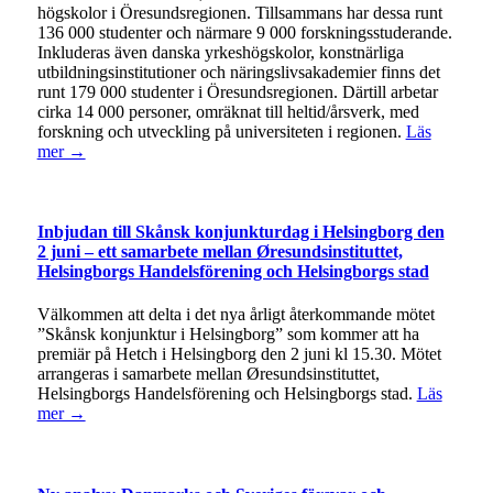
högskolor i Öresundsregionen. Tillsammans har dessa runt
136 000 studenter och närmare 9 000 forskningsstuderande.
Inkluderas även danska yrkeshögskolor, konstnärliga
utbildningsinstitutioner och näringslivsakademier finns det
runt 179 000 studenter i Öresundsregionen. Därtill arbetar
cirka 14 000 personer, omräknat till heltid/årsverk, med
forskning och utveckling på universiteten i regionen.
Läs
mer →
Inbjudan till Skånsk konjunkturdag i Helsingborg den
2 juni – ett samarbete mellan Øresundsinstituttet,
Helsingborgs Handelsförening och Helsingborgs stad
Välkommen att delta i det nya årligt återkommande mötet
”Skånsk konjunktur i Helsingborg” som kommer att ha
premiär på Hetch i Helsingborg den 2 juni kl 15.30. Mötet
arrangeras i samarbete mellan Øresundsinstituttet,
Helsingborgs Handelsförening och Helsingborgs stad.
Läs
mer →