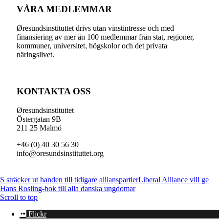
VÅRA MEDLEMMAR
Øresundsinstituttet drivs utan vinst­intresse och med
finansiering av mer än 100 medlemmar från stat, regioner,
kommuner, universitet, högskolor och det privata
näringslivet.
KONTAKTA OSS
Øresundsinstituttet
Östergatan 9B
211 25 Malmö
+46 (0) 40 30 56 30
info@oresundsinstituttet.org
S sträcker ut handen till tidigare allianspartier
Liberal Alliance vill ge
Hans Rosling-bok till alla danska ungdomar
Scroll to top
Flickr