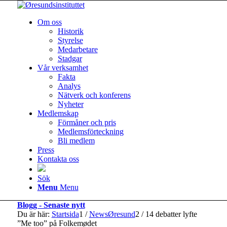
Om oss
Historik
Styrelse
Medarbetare
Stadgar
Vår verksamhet
Fakta
Analys
Nätverk och konferens
Nyheter
Medlemskap
Förmåner och pris
Medlemsförteckning
Bli medlem
Press
Kontakta oss
Sök
Menu
Menu
Blogg - Senaste nytt
Du är här:
Startsida
1
/
NewsØresund
2
/
14 debatter lyfte
”Me too” på Folkemødet