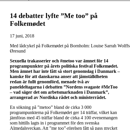
14 debatter lyfte ”Me too” på
Folkemødet
17 juni, 2018
Med lådcykel på Folkemødet på Bornholm: Louise Sarrah Wolffs
Øresund
Sexuella trakasserier och #metoo var ämnet för 14
programpunkter på årets politiska festival Folkemødet.
Men ämnet har inte fått så stort genomslag i Danmark –
kanske för att danskarna anser att jämställdheten
redan är fullt genomförd, menade två av
paneldeltagarna i debatten ”Nordens svagaste #MeToo
– vad säger det om arbetsmarknaden i Danmark”,
arrangerad av Nordiska rådet och ministerrådet.
En sökning på ”metoo” bland de cirka 3 000
programpunkterna på Folkemødet ger 14 träffar, vilket kan
jämföras med 45 träffar bland de cirka 4 100 evenemangen
som hittills lagts in i programmet för den svenska
Almedalsveckan. Att ”me too”-rörelsen fått så pass mycket