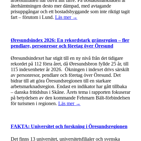
arbetstillfällen har blivit allt färre. På bostadsmarknaden är
återhämtningen desto mer dämpad, med avtagande
prisuppgångar och ett bostadsbyggande som inte riktigt tagit
fart – förutom i Lund.
Läs mer →
Øresundsindex 2026: En rekordstark gränsregion – fler
pendlare, personresor och företag över Öresund
Øresundsindexet har stigit till en ny nivå från det tidigare
rekordet på 112 förra året, då Øresundsbron fyllde 25 år, till
115 indexenheter år 2026. Ökningen i indexet drivs särskilt
av personresor, pendlare och företag över Öresund. Det
bidrar till att göra Öresundsregionen till en starkare
arbetsmarknadsregion. Endast en indikator har gått tillbaka
– danska fritidshus i Skåne. Årets tema i rapporten fokuserar
på betydelsen av den kommande Fehmarn Bält-förbindelsen
för turismen i regionen.
Läs mer →
FAKTA: Universitet och forskning i Öresundsregionen
Det finns 13 universitet, universitetsfilialer och svenska