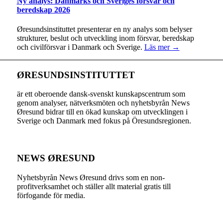
Ny analys: Danmarks och Sveriges försvar och
beredskap 2026
Øresundsinstituttet presenterar en ny analys som belyser
strukturer, beslut och utveckling inom försvar, beredskap
och civilförsvar i Danmark och Sverige.
Läs mer →
ØRESUNDSINSTITUTTET
är ett oberoende dansk-svenskt kunskapscentrum som
genom analyser, nätverksmöten och nyhetsbyrån News
Øresund bidrar till en ökad kunskap om utvecklingen i
Sverige och Danmark med fokus på Öresundsregionen.
NEWS ØRESUND
Nyhetsbyrån News Øresund drivs som en non-
profitverksamhet och ställer allt material gratis till
förfogande för media.