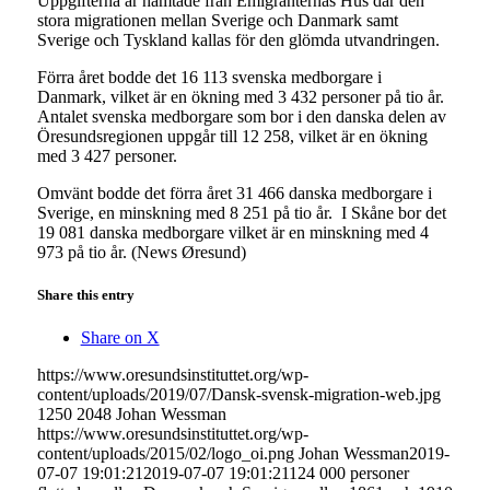
Uppgifterna är hämtade från Emigranternas Hus där den
stora migrationen mellan Sverige och Danmark samt
Sverige och Tyskland kallas för den glömda utvandringen.
Förra året bodde det 16 113 svenska medborgare i
Danmark, vilket är en ökning med 3 432 personer på tio år.
Antalet svenska medborgare som bor i den danska delen av
Öresundsregionen uppgår till 12 258, vilket är en ökning
med 3 427 personer.
Omvänt bodde det förra året 31 466 danska medborgare i
Sverige, en minskning med 8 251 på tio år. I Skåne bor det
19 081 danska medborgare vilket är en minskning med 4
973 på tio år. (News Øresund)
Share this entry
Share on X
https://www.oresundsinstituttet.org/wp-
content/uploads/2019/07/Dansk-svensk-migration-web.jpg
1250
2048
Johan Wessman
https://www.oresundsinstituttet.org/wp-
content/uploads/2015/02/logo_oi.png
Johan Wessman
2019-
07-07 19:01:21
2019-07-07 19:01:21
124 000 personer