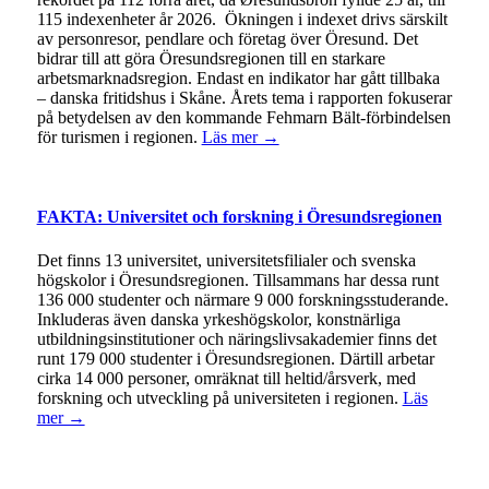
115 indexenheter år 2026. Ökningen i indexet drivs särskilt
av personresor, pendlare och företag över Öresund. Det
bidrar till att göra Öresundsregionen till en starkare
arbetsmarknadsregion. Endast en indikator har gått tillbaka
– danska fritidshus i Skåne. Årets tema i rapporten fokuserar
på betydelsen av den kommande Fehmarn Bält-förbindelsen
för turismen i regionen.
Läs mer →
FAKTA: Universitet och forskning i Öresundsregionen
Det finns 13 universitet, universitetsfilialer och svenska
högskolor i Öresundsregionen. Tillsammans har dessa runt
136 000 studenter och närmare 9 000 forskningsstuderande.
Inkluderas även danska yrkeshögskolor, konstnärliga
utbildningsinstitutioner och näringslivsakademier finns det
runt 179 000 studenter i Öresundsregionen. Därtill arbetar
cirka 14 000 personer, omräknat till heltid/årsverk, med
forskning och utveckling på universiteten i regionen.
Läs
mer →