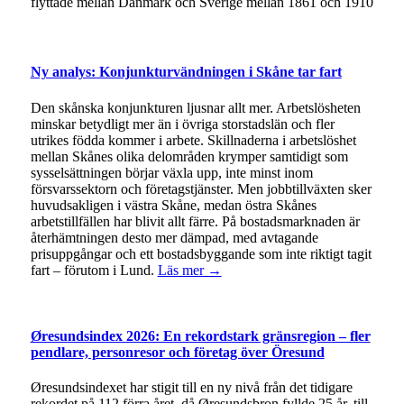
flyttade mellan Danmark och Sverige mellan 1861 och 1910
Ny analys: Konjunkturvändningen i Skåne tar fart
Den skånska konjunkturen ljusnar allt mer. Arbetslösheten
minskar betydligt mer än i övriga storstadslän och fler
utrikes födda kommer i arbete. Skillnaderna i arbetslöshet
mellan Skånes olika delområden krymper samtidigt som
sysselsättningen börjar växla upp, inte minst inom
försvarssektorn och företagstjänster. Men jobbtillväxten sker
huvudsakligen i västra Skåne, medan östra Skånes
arbetstillfällen har blivit allt färre. På bostadsmarknaden är
återhämtningen desto mer dämpad, med avtagande
prisuppgångar och ett bostadsbyggande som inte riktigt tagit
fart – förutom i Lund.
Läs mer →
Øresundsindex 2026: En rekordstark gränsregion – fler
pendlare, personresor och företag över Öresund
Øresundsindexet har stigit till en ny nivå från det tidigare
rekordet på 112 förra året, då Øresundsbron fyllde 25 år, till