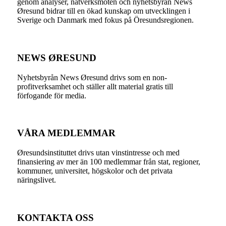
genom analyser, nätverksmöten och nyhetsbyrån News
Øresund bidrar till en ökad kunskap om utvecklingen i
Sverige och Danmark med fokus på Öresundsregionen.
NEWS ØRESUND
Nyhetsbyrån News Øresund drivs som en non-
profitverksamhet och ställer allt material gratis till
förfogande för media.
VÅRA MEDLEMMAR
Øresundsinstituttet drivs utan vinst­intresse och med
finansiering av mer än 100 medlemmar från stat, regioner,
kommuner, universitet, högskolor och det privata
näringslivet.
KONTAKTA OSS