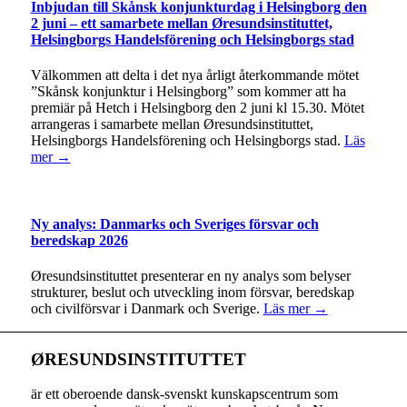
Inbjudan till Skånsk konjunkturdag i Helsingborg den
2 juni – ett samarbete mellan Øresundsinstituttet,
Helsingborgs Handelsförening och Helsingborgs stad
Välkommen att delta i det nya årligt återkommande mötet
”Skånsk konjunktur i Helsingborg” som kommer att ha
premiär på Hetch i Helsingborg den 2 juni kl 15.30. Mötet
arrangeras i samarbete mellan Øresundsinstituttet,
Helsingborgs Handelsförening och Helsingborgs stad.
Läs
mer →
Ny analys: Danmarks och Sveriges försvar och
beredskap 2026
Øresundsinstituttet presenterar en ny analys som belyser
strukturer, beslut och utveckling inom försvar, beredskap
och civilförsvar i Danmark och Sverige.
Läs mer →
ØRESUNDSINSTITUTTET
är ett oberoende dansk-svenskt kunskapscentrum som