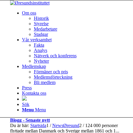
Om oss
Historik
Styrelse
Medarbetare
Stadgar
Vår verksamhet
Fakta
Analys
Nätverk och konferens
Nyheter
Medlemskap
Förmåner och pris
Medlemsförteckning
Bli medlem
Press
Kontakta oss
Sök
Menu
Menu
Blogg - Senaste nytt
Du är här:
Startsida
1
/
NewsØresund
2
/
124 000 personer
flyttade mellan Danmark och Sverige mellan 1861 och 1...