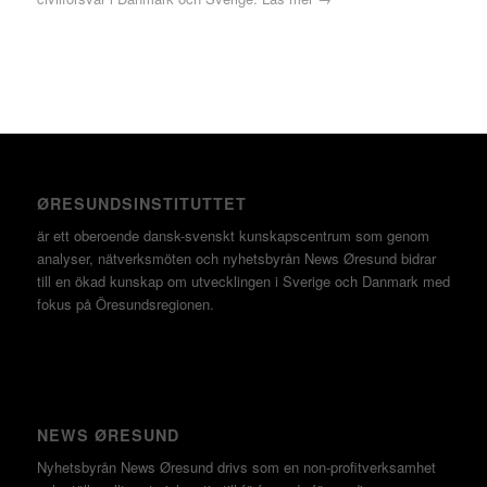
ØRESUNDSINSTITUTTET
är ett oberoende dansk-svenskt kunskapscentrum som genom
analyser, nätverksmöten och nyhetsbyrån News Øresund bidrar
till en ökad kunskap om utvecklingen i Sverige och Danmark med
fokus på Öresundsregionen.
NEWS ØRESUND
Nyhetsbyrån News Øresund drivs som en non-profitverksamhet