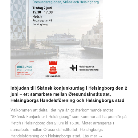
Inbjudan till Skånsk konjunkturdag i Helsingborg den 2
juni – ett samarbete mellan Øresundsinstituttet,
Helsingborgs Handelsförening och Helsingborgs stad
Välkommen att delta i det nya årligt återkommande mötet
”Skånsk konjunktur i Helsingborg” som kommer att ha premiär på
Hetch i Helsingborg den 2 juni kl 15.30. Mötet arrangeras i
samarbete mellan Øresundsinstituttet, Helsingborgs
Handelsförening och Helsingborgs stad.
Läs mer →