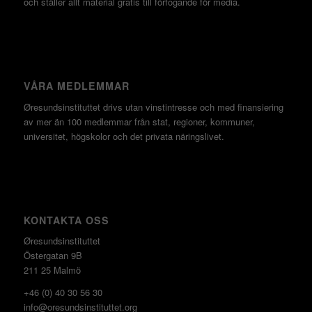
och ställer allt material gratis till förfogande för media.
VÅRA MEDLEMMAR
Øresundsinstituttet drivs utan vinst­intresse och med finansiering
av mer än 100 medlemmar från stat, regioner, kommuner,
universitet, högskolor och det privata näringslivet.
KONTAKTA OSS
Øresundsinstituttet
Östergatan 9B
211 25 Malmö
+46 (0) 40 30 56 30
info@oresundsinstituttet.org