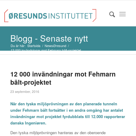
Blogg - Senaste nytt
Du är här:
Startsida
/
NewsØresund
/
12 000 invändningar mot Fehmarn bält-projektet
12 000 invändningar mot Fehmarn
bält-projektet
23 september, 2016
När den tyska miljöprövningen av den planerade tunneln
under Fehmarn bält fortsätter i en andra omgång har antalet
invändningar mot projektet fyrdubblats till 12.000 rapporterar
danska
Ingeniøren
.
Den tyska miljöprövningen hanteras av den oberoende