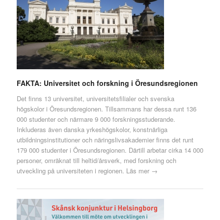
FAKTA: Universitet och forskning i Öresundsregionen
Det finns 13 universitet, universitetsfilialer och svenska
högskolor i Öresundsregionen. Tillsammans har dessa runt 136
000 studenter och närmare 9 000 forskningsstuderande.
Inkluderas även danska yrkeshögskolor, konstnärliga
utbildningsinstitutioner och näringslivsakademier finns det runt
179 000 studenter i Öresundsregionen. Därtill arbetar cirka 14 000
personer, omräknat till heltid/årsverk, med forskning och
utveckling på universiteten i regionen.
Läs mer →