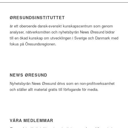
ØRESUNDSINSTITUTTET
är ett oberoende dansk-svenskt kunskapscentrum som genom
analyser, nätverksmöten och nyhetsbyrån News Øresund bidrar
till en ökad kunskap om utvecklingen i Sverige och Danmark med
fokus på Öresundsregionen.
NEWS ØRESUND
Nyhetsbyrån News Øresund drivs som en non-profitverksamhet
och ställer allt material gratis till förfogande för media.
VÅRA MEDLEMMAR