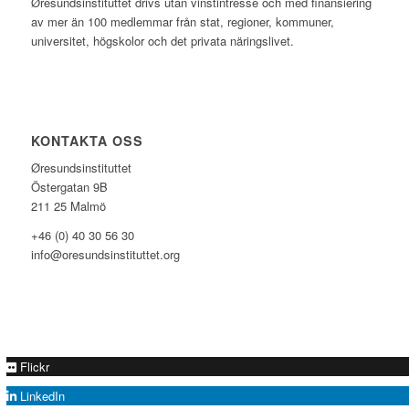
Øresundsinstituttet drivs utan vinst­intresse och med finansiering
av mer än 100 medlemmar från stat, regioner, kommuner,
universitet, högskolor och det privata näringslivet.
KONTAKTA OSS
Øresundsinstituttet
Östergatan 9B
211 25 Malmö
+46 (0) 40 30 56 30
info@oresundsinstituttet.org
Flickr
LinkedIn