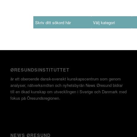
Sök
ØRESUNDSINSTITUTTET
är ett oberoende dansk-svenskt kunskapscentrum som genom
analyser, nätverksmöten och nyhetsbyrån News Øresund bidrar
till en ökad kunskap om utvecklingen i Sverige och Danmark med
fokus på Öresundsregionen.
NEWS ØRESUND