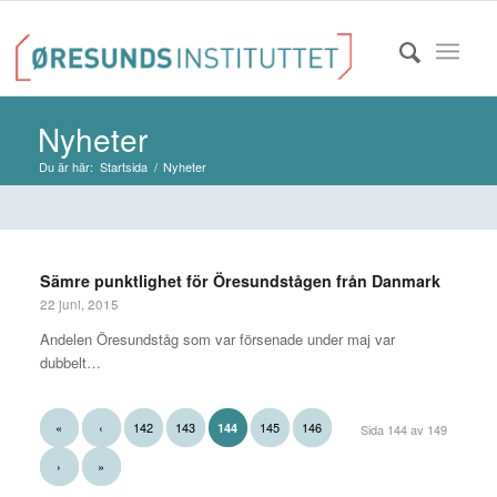
Nyheter
Du är här:
Startsida
/
Nyheter
Sämre punktlighet för Öresundstågen från Danmark
22 juni, 2015
Andelen Öresundståg som var försenade under maj var
dubbelt…
«
‹
142
143
145
146
144
Sida 144 av 149
›
»