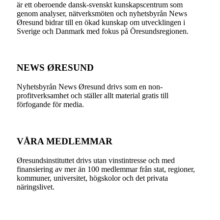
är ett oberoende dansk-svenskt kunskapscentrum som
genom analyser, nätverksmöten och nyhetsbyrån News
Øresund bidrar till en ökad kunskap om utvecklingen i
Sverige och Danmark med fokus på Öresundsregionen.
NEWS ØRESUND
Nyhetsbyrån News Øresund drivs som en non-
profitverksamhet och ställer allt material gratis till
förfogande för media.
VÅRA MEDLEMMAR
Øresundsinstituttet drivs utan vinst­intresse och med
finansiering av mer än 100 medlemmar från stat, regioner,
kommuner, universitet, högskolor och det privata
näringslivet.