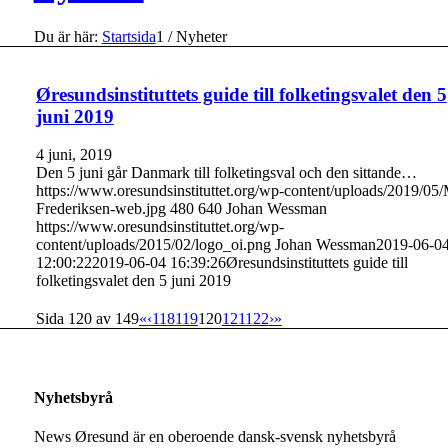
Du är här:
Startsida
1
/
Nyheter
Øresundsinstituttets guide till folketingsvalet den 5
juni 2019
4 juni, 2019
Den 5 juni går Danmark till folketingsval och den sittande…
https://www.oresundsinstituttet.org/wp-content/uploads/2019/05/
Frederiksen-web.jpg
480
640
Johan Wessman
https://www.oresundsinstituttet.org/wp-
content/uploads/2015/02/logo_oi.png
Johan Wessman
2019-06-0
12:00:22
2019-06-04 16:39:26
Øresundsinstituttets guide till
folketingsvalet den 5 juni 2019
Sida 120 av 149
«
‹
118
119
120
121
122
›
»
Nyhetsbyrå
News Øresund är en oberoende dansk-svensk nyhets­byrå