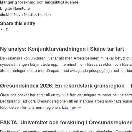
Mångårig forskning och långsiktigt ägande
Birgitte Nauntofte
direktör Novo Nordisk Fonden
Share this entry
Ny analys: Konjunkturvändningen i Skåne tar fart
Den skånska konjunkturen ljusnar allt mer. Arbetslösheten minskar betydligt 
sysselsättningen börjar växla upp, inte minst inom försvarssektorn och företa
återhämtningen desto mer dämpad, med avtagande prisuppgångar och ett bosta
Øresundsindex 2026: En rekordstark gränsregion – f
Øresundsindexet har stigit till en ny nivå från det tidigare rekordet på 112 fö
Det bidrar till att göra Öresundsregionen till en starkare arbetsmarknadsregi
förbindelsen för turismen i regionen.
Läs mer →
FAKTA: Universitet och forskning i Öresundsregion
Det finns 13 universitet, universitetsfilialer och svenska högskolor i Öres