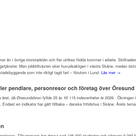
mer än i övriga storstadslän och fler utrikes födda kommer i arbete. Skillna
gstjänster. Men jobbtillväxten sker huvudsakligen i västra Skåne, medan östra 
dsbyggande som inte riktigt tagit fart – förutom i Lund.
Läs mer →
ler pendlare, personresor och företag över Öresund
rra året, då Øresundsbron fyllde 25 år, till 115 indexenheter år 2026. Ökningen
on. Endast en indikator har gått tillbaka – danska fritidshus i Skåne. Årets 
en
undsregionen. Tillsammans har dessa runt 136 000 studenter och närmare 9 000