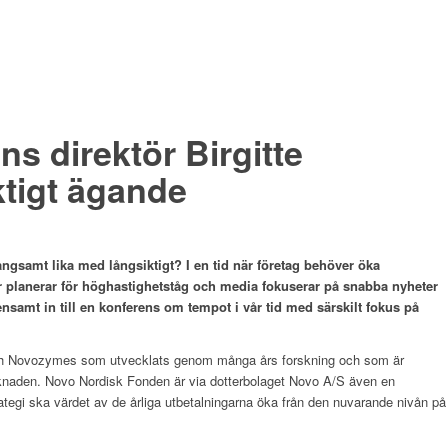
 direktör Birgitte
ktigt ägande
ngsamt lika med långsiktigt? I en tid när företag behöver öka
iker planerar för höghastighetståg och media fokuserar på snabba nyheter
samt in till en konferens om tempot i vår tid med särskilt fokus på
och Novozymes som utvecklats genom många års forskning och som är
rknaden. Novo Nordisk Fonden är via dotterbolaget Novo A/S även en
rategi ska värdet av de årliga utbetalningarna öka från den nuvarande nivån på