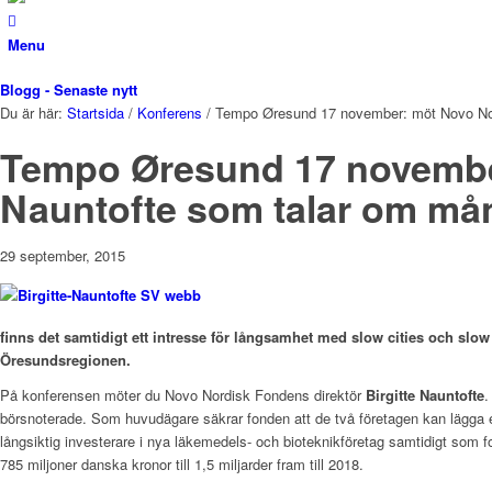
Menu
Blogg - Senaste nytt
Du är här:
Startsida
/
Konferens
/
Tempo Øresund 17 november: möt Novo Nord
Tempo Øresund 17 november
Nauntofte som talar om mån
29 september, 2015
finns det samtidigt ett intresse för långsamhet med slow cities och slo
Öresundsregionen.
På konferensen möter du Novo Nordisk Fondens direktör
Birgitte Nauntofte
.
börsnoterade. Som huvudägare säkrar fonden att de två företagen kan lägga 
långsiktig investerare i nya läkemedels- och bioteknikföretag samtidigt som f
785 miljoner danska kronor till 1,5 miljarder fram till 2018.