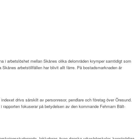
derna i arbetslöshet mellan Skånes olika delområden krymper samtidigt som
Skånes arbetstillfällen har blivit allt färre. På bostadsmarknaden är
 i indexet drivs särskilt av personresor, pendlare och företag över Öresund.
tema i rapporten fokuserar på betydelsen av den kommande Fehmarn Bält-
 forskningsstuderande. Inkluderas även danska yrkeshögskolor, konstnärliga