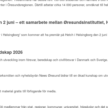
nter i Öresundsregionen. Därtill arbetar cirka 14 000 personer, omräknat till h
n 2 juni – ett samarbete mellan Øresundsinstituttet
i Helsingborg” som kommer att ha premiär på Hetch i Helsingborg den 2 juni k
edskap 2026
och utveckling inom försvar, beredskap och civilförsvar i Danmark och Sverige
erksmöten och nyhetsbyrån News Øresund bidrar till en ökad kunskap om ut
aterial gratis till förfogande för media.
100 medlemmar från stat, regioner, kommuner, universitet, högskolor och det pr