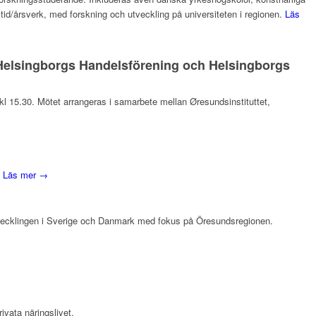
eltid/årsverk, med forskning och utveckling på universiteten i regionen.
Läs
, Helsingborgs Handelsförening och Helsingborgs
l 15.30. Mötet arrangeras i samarbete mellan Øresundsinstituttet,
.
Läs mer →
vecklingen i Sverige och Danmark med fokus på Öresundsregionen.
ivata näringslivet.