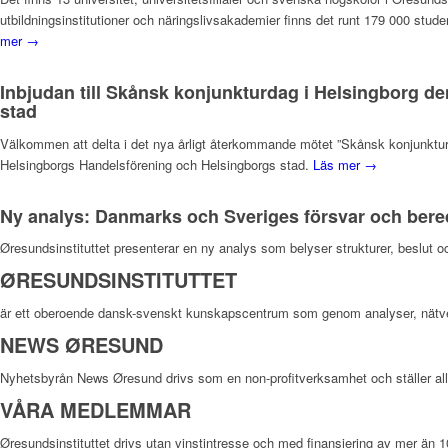
utbildningsinstitutioner och näringslivsakademier finns det runt 179 000 stude
mer →
Inbjudan till Skånsk konjunkturdag i Helsingborg de
stad
Välkommen att delta i det nya årligt återkommande mötet ”Skånsk konjunktur 
Helsingborgs Handelsförening och Helsingborgs stad.
Läs mer →
Ny analys: Danmarks och Sveriges försvar och ber
Øresundsinstituttet presenterar en ny analys som belyser strukturer, beslut 
ØRESUNDSINSTITUTTET
är ett oberoende dansk-svenskt kunskapscentrum som genom analyser, nätv
NEWS ØRESUND
Nyhetsbyrån News Øresund drivs som en non-profitverksamhet och ställer allt m
VÅRA MEDLEMMAR
Øresundsinstituttet drivs utan vinst­intresse och med finansiering av mer än 