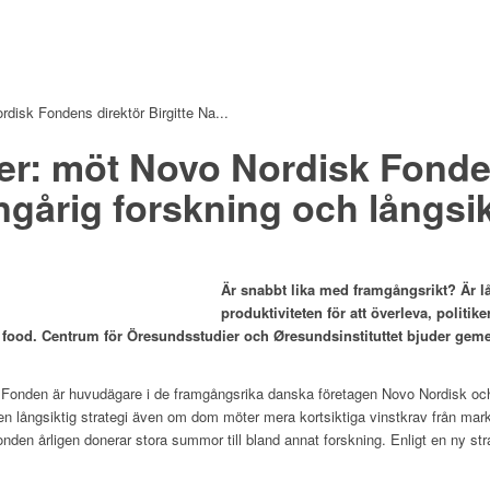
isk Fondens direktör Birgitte Na...
: möt Novo Nordisk Fondens
gårig forskning och långsi
Är snabbt lika med framgångsrikt? Är lå
produktiviteten för att överleva, polit
w food. Centrum för Öresundsstudier och Øresundsinstituttet bjuder gemen
 Fonden är huvudägare i de framgångsrika danska företagen Novo Nordisk 
en långsiktig strategi även om dom möter mera kortsiktiga vinstkrav från ma
onden årligen donerar stora summor till bland annat forskning. Enligt en ny st