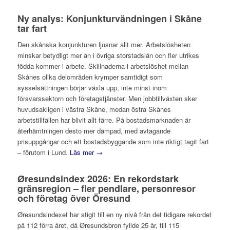
Ny analys: Konjunkturvändningen i Skåne
tar fart
Den skånska konjunkturen ljusnar allt mer. Arbetslösheten
minskar betydligt mer än i övriga storstadslän och fler utrikes
födda kommer i arbete. Skillnaderna i arbetslöshet mellan
Skånes olika delområden krymper samtidigt som
sysselsättningen börjar växla upp, inte minst inom
försvarssektorn och företagstjänster. Men jobbtillväxten sker
huvudsakligen i västra Skåne, medan östra Skånes
arbetstillfällen har blivit allt färre. På bostadsmarknaden är
återhämtningen desto mer dämpad, med avtagande
prisuppgångar och ett bostadsbyggande som inte riktigt tagit fart
– förutom i Lund.
Läs mer →
Øresundsindex 2026: En rekordstark
gränsregion – fler pendlare, personresor
och företag över Öresund
Øresundsindexet har stigit till en ny nivå från det tidigare rekordet
på 112 förra året, då Øresundsbron fyllde 25 år, till 115