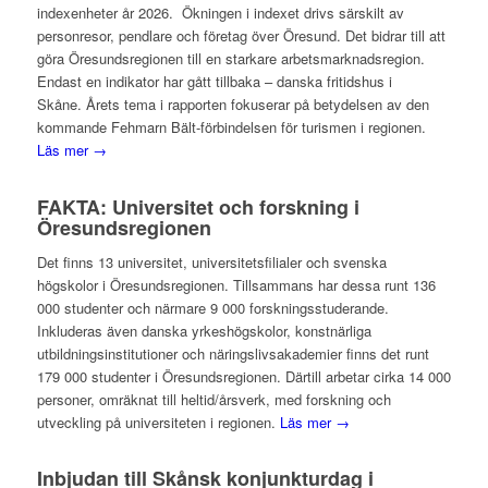
indexenheter år 2026. Ökningen i indexet drivs särskilt av
personresor, pendlare och företag över Öresund. Det bidrar till att
göra Öresundsregionen till en starkare arbetsmarknadsregion.
Endast en indikator har gått tillbaka – danska fritidshus i
Skåne. Årets tema i rapporten fokuserar på betydelsen av den
kommande Fehmarn Bält-förbindelsen för turismen i regionen.
Läs mer →
FAKTA: Universitet och forskning i
Öresundsregionen
Det finns 13 universitet, universitetsfilialer och svenska
högskolor i Öresundsregionen. Tillsammans har dessa runt 136
000 studenter och närmare 9 000 forskningsstuderande.
Inkluderas även danska yrkeshögskolor, konstnärliga
utbildningsinstitutioner och näringslivsakademier finns det runt
179 000 studenter i Öresundsregionen. Därtill arbetar cirka 14 000
personer, omräknat till heltid/årsverk, med forskning och
utveckling på universiteten i regionen.
Läs mer →
Inbjudan till Skånsk konjunkturdag i