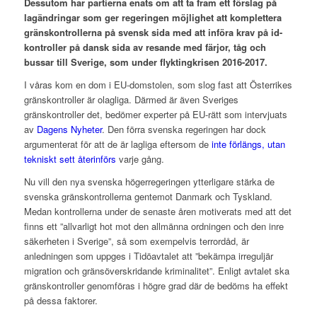
Dessutom har partierna enats om att ta fram ett förslag på
lagändringar som ger regeringen möjlighet att komplettera
gränskontrollerna på svensk sida med att införa krav på id-
kontroller på dansk sida av resande med färjor, tåg och
bussar till Sverige, som under flyktingkrisen 2016-2017.
I våras kom en dom i EU-domstolen, som slog fast att Österrikes
gränskontroller är olagliga. Därmed är även Sveriges
gränskontroller det, bedömer experter på EU-rätt som intervjuats
av
Dagens Nyheter
. Den förra svenska regeringen har dock
argumenterat för att de är lagliga eftersom de
inte förlängs, utan
tekniskt sett återinförs
varje gång.
Nu vill den nya svenska högerregeringen ytterligare stärka de
svenska gränskontrollerna gentemot Danmark och Tyskland.
Medan kontrollerna under de senaste åren motiverats med att det
finns ett ”allvarligt hot mot den allmänna ordningen och den inre
säkerheten i Sverige”, så som exempelvis terrordåd, är
anledningen som uppges i Tidöavtalet att ”bekämpa irreguljär
migration och gränsöverskridande kriminalitet”. Enligt avtalet ska
gränskontroller genomföras i högre grad där de bedöms ha effekt
på dessa faktorer.