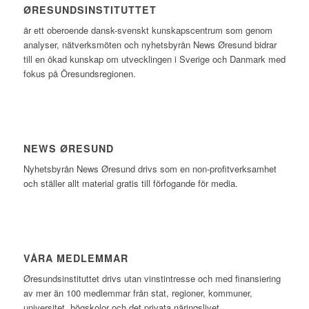
ØRESUNDSINSTITUTTET
är ett oberoende dansk-svenskt kunskapscentrum som genom
analyser, nätverksmöten och nyhetsbyrån News Øresund bidrar
till en ökad kunskap om utvecklingen i Sverige och Danmark med
fokus på Öresundsregionen.
NEWS ØRESUND
Nyhetsbyrån News Øresund drivs som en non-profitverksamhet
och ställer allt material gratis till förfogande för media.
VÅRA MEDLEMMAR
Øresundsinstituttet drivs utan vinst­intresse och med finansiering
av mer än 100 medlemmar från stat, regioner, kommuner,
universitet, högskolor och det privata näringslivet.