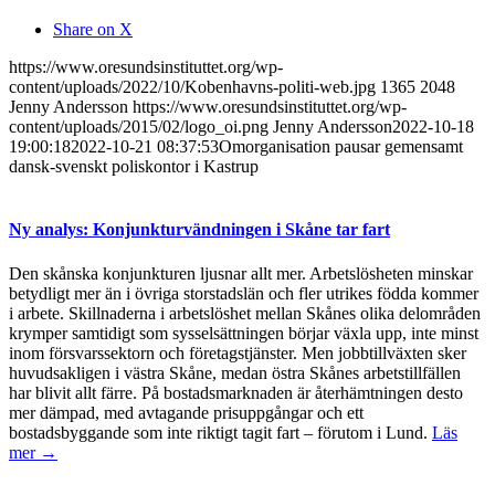
Share on X
https://www.oresundsinstituttet.org/wp-
content/uploads/2022/10/Kobenhavns-politi-web.jpg
1365
2048
Jenny Andersson
https://www.oresundsinstituttet.org/wp-
content/uploads/2015/02/logo_oi.png
Jenny Andersson
2022-10-18
19:00:18
2022-10-21 08:37:53
Omorganisation pausar gemensamt
dansk-svenskt poliskontor i Kastrup
Ny analys: Konjunkturvändningen i Skåne tar fart
Den skånska konjunkturen ljusnar allt mer. Arbetslösheten minskar
betydligt mer än i övriga storstadslän och fler utrikes födda kommer
i arbete. Skillnaderna i arbetslöshet mellan Skånes olika delområden
krymper samtidigt som sysselsättningen börjar växla upp, inte minst
inom försvarssektorn och företagstjänster. Men jobbtillväxten sker
huvudsakligen i västra Skåne, medan östra Skånes arbetstillfällen
har blivit allt färre. På bostadsmarknaden är återhämtningen desto
mer dämpad, med avtagande prisuppgångar och ett
bostadsbyggande som inte riktigt tagit fart – förutom i Lund.
Läs
mer →