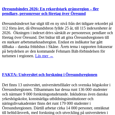
Øresundsindex 2026: En rekordstark gränsregion – fler
pendlare, personresor och företag över Öresund
Øresundsindexet har stigit till en ny nivå från det tidigare rekordet på
112 förra året, då Øresundsbron fyllde 25 år, till 115 indexenheter år
2026. Ökningen i indexet drivs särskilt av personresor, pendlare och
företag över Öresund. Det bidrar till att göra Öresundsregionen till
en starkare arbetsmarknadsregion. Endast en indikator har gått
tillbaka – danska fritidshus i Skåne. Årets tema i rapporten fokuserar
på betydelsen av den kommande Fehmarn Bält-förbindelsen för
turismen i regionen.
Läs mer →
FAKTA: Universitet och forskning i Öresundsregionen
Det finns 13 universitet, universitetsfilialer och svenska högskolor i
Öresundsregionen. Tillsammans har dessa runt 136 000 studenter
och närmare 9 000 forskningsstuderande. Inkluderas även danska
yrkeshögskolor, konstnärliga utbildningsinstitutioner och
näringslivsakademier finns det runt 179 000 studenter i
Öresundsregionen. Därtill arbetar cirka 14 000 personer, omräknat
till heltid/årsverk, med forskning och utveckling på universiteten i