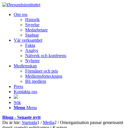
Om oss
Historik
Styrelse
Medarbetare
Stadgar
Vår verksamhet
Fakta
Analys
Nätverk och konferens
Nyheter
Medlemskap
Förmåner och pris
Medlemsförteckning
Bli medlem
Press
Kontakta oss
Sök
Menu
Menu
Blogg - Senaste nytt
Du är här:
Startsida
1
/
Media
2
/
Omorganisation pausar gemensamt
dansk-svenskt poliskontor i Kastrup