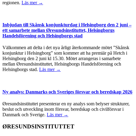
regionen.
Läs mer →
Inbjudan till Skånsk konjunkturdag i Helsingborg den 2 juni –
ett samarbete mellan Øresundsinstituttet, Helsingborgs
Handelsförening och Helsingborgs stad
Välkommen att delta i det nya årligt återkommande mötet ”Skånsk
konjunktur i Helsingborg” som kommer att ha premiär på Hetch i
Helsingborg den 2 juni kl 15.30. Mötet arrangeras i samarbete
mellan Øresundsinstituttet, Helsingborgs Handelsförening och
Helsingborgs stad.
Läs mer →
Ny analys: Danmarks och Sveriges försvar och beredskap 2026
Øresundsinstituttet presenterar en ny analys som belyser strukturer,
beslut och utveckling inom försvar, beredskap och civilförsvar i
Danmark och Sverige.
Läs mer →
ØRESUNDSINSTITUTTET