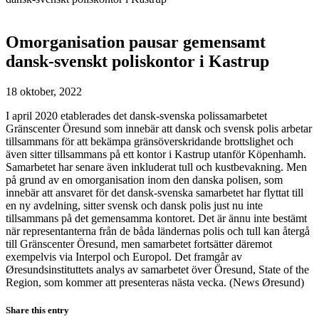
Omorganisation pausar gemensamt
dansk-svenskt poliskontor i Kastrup
18 oktober, 2022
I april 2020 etablerades det dansk-svenska polissamarbetet
Gränscenter Öresund som innebär att dansk och svensk polis arbetar
tillsammans för att bekämpa gränsöverskridande brottslighet och
även sitter tillsammans på ett kontor i Kastrup utanför Köpenhamh.
Samarbetet har senare även inkluderat tull och kustbevakning. Men
på grund av en omorganisation inom den danska polisen, som
innebär att ansvaret för det dansk-svenska samarbetet har flyttat till
en ny avdelning, sitter svensk och dansk polis just nu inte
tillsammans på det gemensamma kontoret. Det är ännu inte bestämt
när representanterna från de båda ländernas polis och tull kan återgå
till Gränscenter Öresund, men samarbetet fortsätter däremot
exempelvis via Interpol och Europol. Det framgår av
Øresundsinstituttets analys av samarbetet över Öresund, State of the
Region, som kommer att presenteras nästa vecka. (News Øresund)
Share this entry