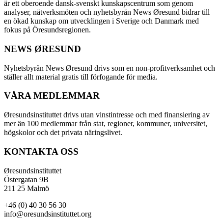
är ett oberoende dansk-svenskt kunskapscentrum som genom
analyser, nätverksmöten och nyhetsbyrån News Øresund bidrar till
en ökad kunskap om utvecklingen i Sverige och Danmark med
fokus på Öresundsregionen.
NEWS ØRESUND
Nyhetsbyrån News Øresund drivs som en non-profitverksamhet och
ställer allt material gratis till förfogande för media.
VÅRA MEDLEMMAR
Øresundsinstituttet drivs utan vinst­intresse och med finansiering av
mer än 100 medlemmar från stat, regioner, kommuner, universitet,
högskolor och det privata näringslivet.
KONTAKTA OSS
Øresundsinstituttet
Östergatan 9B
211 25 Malmö
+46 (0) 40 30 56 30
info@oresundsinstituttet.org