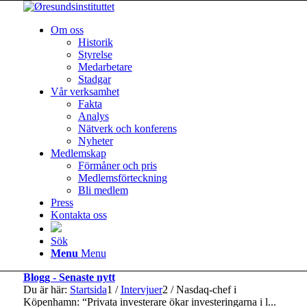
Om oss
Historik
Styrelse
Medarbetare
Stadgar
Vår verksamhet
Fakta
Analys
Nätverk och konferens
Nyheter
Medlemskap
Förmåner och pris
Medlemsförteckning
Bli medlem
Press
Kontakta oss
Sök
Menu
Menu
Blogg - Senaste nytt
Du är här:
Startsida
1
/
Intervjuer
2
/
Nasdaq-chef i
Köpenhamn: “Privata investerare ökar investeringarna i l...