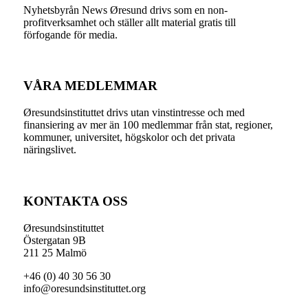
Nyhetsbyrån News Øresund drivs som en non-
profitverksamhet och ställer allt material gratis till
förfogande för media.
VÅRA MEDLEMMAR
Øresundsinstituttet drivs utan vinst­intresse och med
finansiering av mer än 100 medlemmar från stat, regioner,
kommuner, universitet, högskolor och det privata
näringslivet.
KONTAKTA OSS
Øresundsinstituttet
Östergatan 9B
211 25 Malmö
+46 (0) 40 30 56 30
info@oresundsinstituttet.org