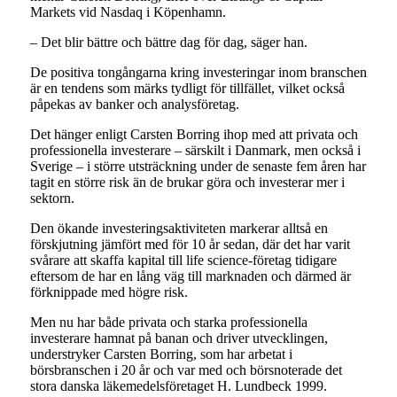
Markets vid Nasdaq i Köpenhamn.
– Det blir bättre och bättre dag för dag, säger han.
De positiva tongångarna kring investeringar inom branschen
är en tendens som märks tydligt för tillfället, vilket också
påpekas av banker och analysföretag.
Det hänger enligt Carsten Borring ihop med att privata och
professionella investerare – särskilt i Danmark, men också i
Sverige – i större utsträckning under de senaste fem åren har
tagit en större risk än de brukar göra och investerar mer i
sektorn.
Den ökande investeringsaktiviteten markerar alltså en
förskjutning jämfört med för 10 år sedan, där det har varit
svårare att skaffa kapital till life science-företag tidigare
eftersom de har en lång väg till marknaden och därmed är
förknippade med högre risk.
Men nu har både privata och starka professionella
investerare hamnat på banan och driver utvecklingen,
understryker Carsten Borring, som har arbetat i
börsbranschen i 20 år och var med och börsnoterade det
stora danska läkemedelsföretaget H. Lundbeck 1999.