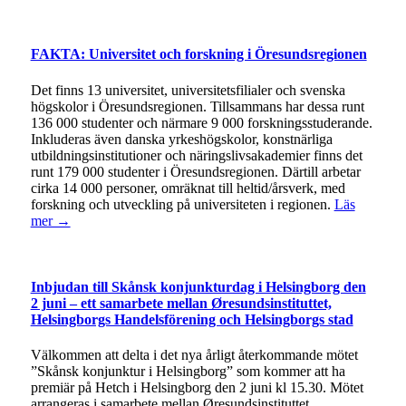
FAKTA: Universitet och forskning i Öresundsregionen
Det finns 13 universitet, universitetsfilialer och svenska
högskolor i Öresundsregionen. Tillsammans har dessa runt
136 000 studenter och närmare 9 000 forskningsstuderande.
Inkluderas även danska yrkeshögskolor, konstnärliga
utbildningsinstitutioner och näringslivsakademier finns det
runt 179 000 studenter i Öresundsregionen. Därtill arbetar
cirka 14 000 personer, omräknat till heltid/årsverk, med
forskning och utveckling på universiteten i regionen.
Läs
mer →
Inbjudan till Skånsk konjunkturdag i Helsingborg den
2 juni – ett samarbete mellan Øresundsinstituttet,
Helsingborgs Handelsförening och Helsingborgs stad
Välkommen att delta i det nya årligt återkommande mötet
”Skånsk konjunktur i Helsingborg” som kommer att ha
premiär på Hetch i Helsingborg den 2 juni kl 15.30. Mötet
arrangeras i samarbete mellan Øresundsinstituttet,