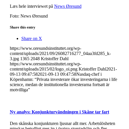
Læs hele interviewet på
News Øresund
Foto: News Øresund
Share this entry
Share on X
https://www.oresundsinstituttet.org/wp-
content/uploads/2021/09/26082716277_04aa3fd285_k-
3.jpg
1365
2048
Kristoffer Dahl
https://www.oresundsinstituttet.org/wp-
content/uploads/2015/02/logo_oi.png
Kristoffer Dahl
2021-
09-13 09:47:58
2021-09-13 09:47:58
Nasdaq-chef i
Köpenhamn: “Privata investerare ökar investeringarna i life
science, medan de institutionella investerarna fortsatt är
motvilliga”
Ny analys: Konjunkturvändningen i Skåne tar fart
Den skånska konjunkturen ljusnar allt mer. Arbetslösheten
minskar betydligt mer än i övriga storstadslän och fler