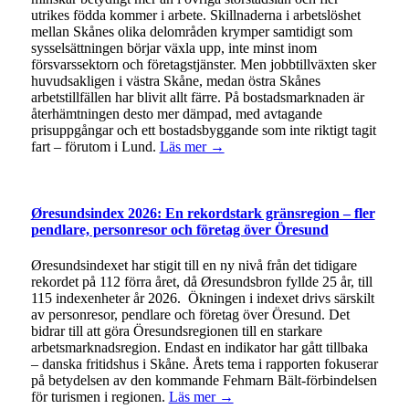
utrikes födda kommer i arbete. Skillnaderna i arbetslöshet
mellan Skånes olika delområden krymper samtidigt som
sysselsättningen börjar växla upp, inte minst inom
försvarssektorn och företagstjänster. Men jobbtillväxten sker
huvudsakligen i västra Skåne, medan östra Skånes
arbetstillfällen har blivit allt färre. På bostadsmarknaden är
återhämtningen desto mer dämpad, med avtagande
prisuppgångar och ett bostadsbyggande som inte riktigt tagit
fart – förutom i Lund.
Läs mer →
Øresundsindex 2026: En rekordstark gränsregion – fler
pendlare, personresor och företag över Öresund
Øresundsindexet har stigit till en ny nivå från det tidigare
rekordet på 112 förra året, då Øresundsbron fyllde 25 år, till
115 indexenheter år 2026. Ökningen i indexet drivs särskilt
av personresor, pendlare och företag över Öresund. Det
bidrar till att göra Öresundsregionen till en starkare
arbetsmarknadsregion. Endast en indikator har gått tillbaka
– danska fritidshus i Skåne. Årets tema i rapporten fokuserar
på betydelsen av den kommande Fehmarn Bält-förbindelsen
för turismen i regionen.
Läs mer →