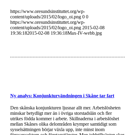
https://www.oresundsinstituttet.org/wp-
content/uploads/2015/02/logo_oi.png
0
0
https://www.oresundsinstituttet.org/wp-
content/uploads/2015/02/logo_oi.png
2015-02-08
19:36:18
2015-02-08 19:36:18
Max-IV-webb.jpg
Ny analys: Konjunkturvändningen i Skåne tar fart
Den skånska konjunkturen ljusnar allt mer. Arbetslösheten
minskar betydligt mer än i övriga storstadslän och fler
utrikes födda kommer i arbete. Skillnaderna i arbetslöshet
mellan Skånes olika delområden krymper samtidigt som
sysselsättningen börjar växla upp, inte minst inom
försvarssektorn och företagstjänster. Men jobbtillväxten sker