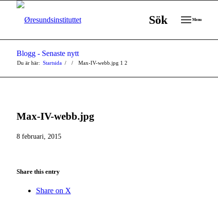
Sök
Menu
Blogg - Senaste nytt
Du är här:
Startsida
/
/
Max-IV-webb.jpg
1
2
Max-IV-webb.jpg
8 februari, 2015
Share this entry
Share on X