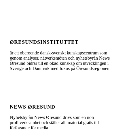
ØRESUNDSINSTITUTTET
är ett oberoende dansk-svenskt kunskapscentrum som
genom analyser, nätverksmöten och nyhetsbyrån News
Øresund bidrar till en ökad kunskap om utvecklingen i
Sverige och Danmark med fokus på Öresundsregionen.
NEWS ØRESUND
Nyhetsbyrån News Øresund drivs som en non-
profitverksamhet och ställer allt material gratis till
förfogande för media.