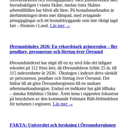
huvudsakligen i västra Skåne, medan östra Skånes
arbetstillfällen har blivit allt färre. På bostadsmarknaden är
återhämtningen desto mer dämpad, med avtagande
prisuppgångar och ett bostadsbyggande som inte riktigt tagit
fart – förutom i Lund.
Läs mer →
Øresundsindex 2026: En rekordstark gränsregion – fler
pendlare, personresor och företag över Öresund
Øresundsindexet har stigit till en ny nivå från det tidigare
rekordet på 112 förra året, då Øresundsbron fyllde 25 år, till
115 indexenheter år 2026. Ökningen i indexet drivs särskilt
av personresor, pendlare och företag över Öresund. Det
bidrar till att göra Öresundsregionen till en starkare
arbetsmarknadsregion. Endast en indikator har gått tillbaka
– danska fritidshus i Skåne. Årets tema i rapporten fokuserar
på betydelsen av den kommande Fehmarn Bält-förbindelsen
för turismen i regionen.
Läs mer →
FAKTA: Universitet och forskning i Öresundsregionen