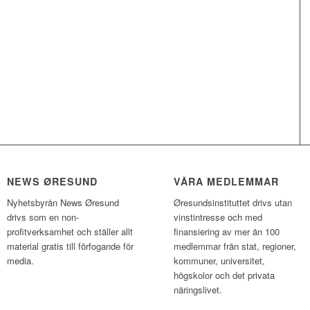
NEWS ØRESUND
VÅRA MEDLEMMAR
Nyhetsbyrån News Øresund
Øresundsinstituttet drivs utan
drivs som en non-
vinst­intresse och med
profitverksamhet och ställer allt
finansiering av mer än 100
material gratis till förfogande för
medlemmar från stat, regioner,
media.
kommuner, universitet,
högskolor och det privata
näringslivet.