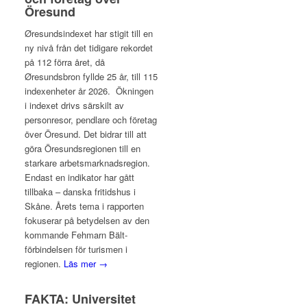
Öresund
Øresundsindexet har stigit till en
ny nivå från det tidigare rekordet
på 112 förra året, då
Øresundsbron fyllde 25 år, till 115
indexenheter år 2026. Ökningen
i indexet drivs särskilt av
personresor, pendlare och företag
över Öresund. Det bidrar till att
göra Öresundsregionen till en
starkare arbetsmarknadsregion.
Endast en indikator har gått
tillbaka – danska fritidshus i
Skåne. Årets tema i rapporten
fokuserar på betydelsen av den
kommande Fehmarn Bält-
förbindelsen för turismen i
regionen.
Läs mer →
FAKTA: Universitet