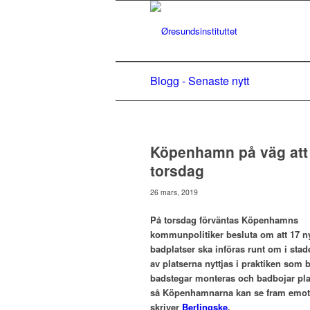
Blogg - Senaste nytt
Köpenhamn på väg att 
torsdag
26 mars, 2019
På torsdag förväntas Köpenhamns
kommunpolitiker besluta om att 17 n
badplatser ska införas runt om i stad
av platserna nyttjas i praktiken som 
badstegar monteras och badbojar place
så Köpenhamnarna kan se fram emot a
skriver
Berlingske
.