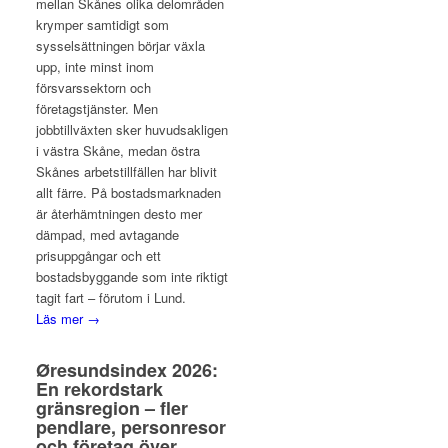
mellan Skånes olika delområden
krymper samtidigt som
sysselsättningen börjar växla
upp, inte minst inom
försvarssektorn och
företagstjänster. Men
jobbtillväxten sker huvudsakligen
i västra Skåne, medan östra
Skånes arbetstillfällen har blivit
allt färre. På bostadsmarknaden
är återhämtningen desto mer
dämpad, med avtagande
prisuppgångar och ett
bostadsbyggande som inte riktigt
tagit fart – förutom i Lund.
Läs mer →
Øresundsindex 2026:
En rekordstark
gränsregion – fler
pendlare, personresor
och företag över