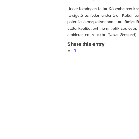
Under torsdagen fattar Köpenhamns kom
färdigställas redan under året. Kultur- o
potentiella badplatser som kan färdigs
vattenkvalitet och hamntrafik ses över. 
etableras om 5–10 år. (News Øresund)
Share this entry