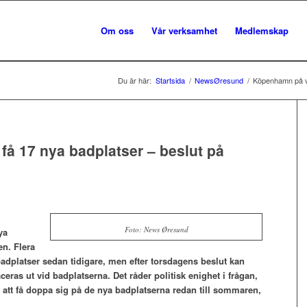
Om oss
Vår verksamhet
Medlemskap
Du är här:
Startsida
/
NewsØresund
/
Köpenhamn på vä
få 17 nya badplatser – beslut på
Foto: News Øresund
ya
en. Flera
badplatser sedan tidigare, men efter torsdagens beslut kan
ras ut vid badplatserna. Det råder politisk enighet i frågan,
tt få doppa sig på de nya badplatserna redan till sommaren,