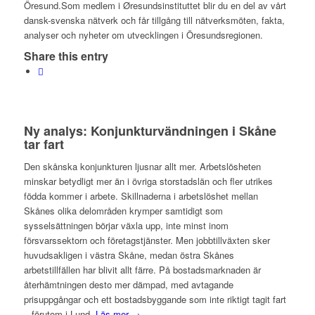
Öresund.Som medlem i Øresundsinstituttet blir du en del av vårt
dansk-svenska nätverk och får tillgång till nätverksmöten, fakta,
analyser och nyheter om utvecklingen i Öresundsregionen.
Share this entry
Ny analys: Konjunkturvändningen i Skåne
tar fart
Den skånska konjunkturen ljusnar allt mer. Arbetslösheten
minskar betydligt mer än i övriga storstadslän och fler utrikes
födda kommer i arbete. Skillnaderna i arbetslöshet mellan
Skånes olika delområden krymper samtidigt som
sysselsättningen börjar växla upp, inte minst inom
försvarssektorn och företagstjänster. Men jobbtillväxten sker
huvudsakligen i västra Skåne, medan östra Skånes
arbetstillfällen har blivit allt färre. På bostadsmarknaden är
återhämtningen desto mer dämpad, med avtagande
prisuppgångar och ett bostadsbyggande som inte riktigt tagit fart
– förutom i Lund.
Läs mer →