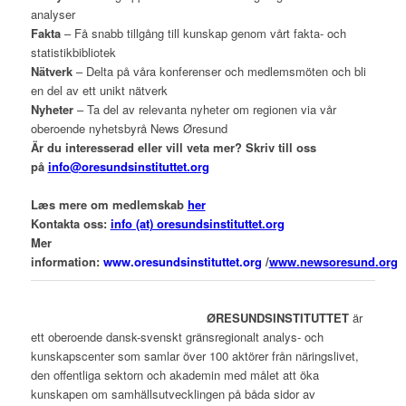
analyser
Fakta
– Få snabb tillgång till kunskap genom vårt fakta- och
statistikbibliotek
Nätverk
– Delta på våra konferenser och medlemsmöten och bli
en del av ett unikt nätverk
Nyheter
– Ta del av relevanta nyheter om regionen via vår
oberoende nyhetsbyrå News Øresund
Är du interesserad eller vill veta mer? Skriv till oss
på
info@oresundsinstituttet.org
Læs mere om medlemskab
her
Kontakta oss:
info (at) oresundsinstituttet.org
Mer
information:
www.oresundsinstituttet.org
/
www.newsoresund.org
ØRESUNDSINSTITUTTET
är
ett oberoende dansk-svenskt gränsregionalt analys- och
kunskapscenter som samlar över 100 aktörer från näringslivet,
den offentliga sektorn och akademin med målet att öka
kunskapen om samhällsutvecklingen på båda sidor av