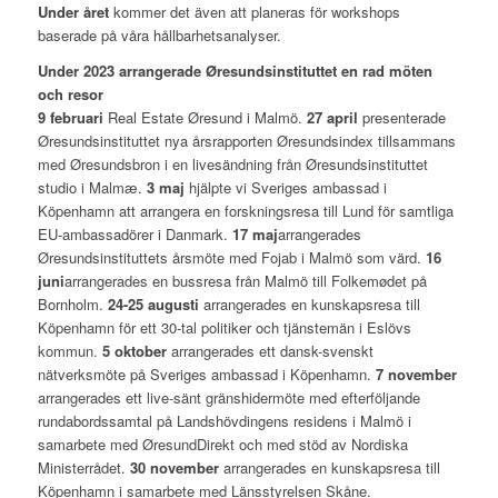
Under året
kommer det även att planeras för workshops
baserade på våra hållbarhetsanalyser.
Under 2023 arrangerade Øresundsinstituttet en rad möten
och resor
9 februari
Real Estate Øresund i Malmö.
27 april
presenterade
Øresundsinstituttet nya årsrapporten Øresundsindex tillsammans
med Øresundsbron i en livesändning från Øresundsinstituttet
studio i Malmæ.
3 maj
hjälpte vi Sveriges ambassad i
Köpenhamn att arrangera en forskningsresa till Lund för samtliga
EU-ambassadörer i Danmark.
17 maj
arrangerades
Øresundsinstituttets årsmöte med Fojab i Malmö som värd.
16
juni
arrangerades en bussresa från Malmö till Folkemødet på
Bornholm.
24-25 augusti
arrangerades en kunskapsresa till
Köpenhamn för ett 30-tal politiker och tjänstemän i Eslövs
kommun.
5 oktober
arrangerades ett dansk-svenskt
nätverksmöte på Sveriges ambassad i Köpenhamn.
7 november
arrangerades ett live-sänt gränshidermöte med efterföljande
rundabordssamtal på Landshövdingens residens i Malmö i
samarbete med ØresundDirekt och med stöd av Nordiska
Ministerrådet.
30 november
arrangerades en kunskapsresa till
Köpenhamn i samarbete med Länsstyrelsen Skåne.