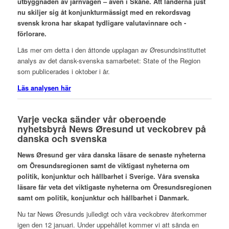
utbyggnaden av järnvägen – även i Skåne. Att länderna just
nu skiljer sig åt konjunkturmässigt med en rekordsvag
svensk krona har ­skapat tydligare valutavinnare och -
förlorare.
Läs mer om detta i den åttonde upplagan av Øresundsinstituttet
analys av det dansk-svenska samarbetet: State of the Region
som publicerades i oktober i år.
Läs analysen här
Varje vecka sänder vår oberoende
nyhetsbyrå News Øresund ut veckobrev på
danska och svenska
N
ews Øresund ger våra danska läsare de senaste nyheterna
om Öresundsregionen samt de viktigast nyheterna om
politik, konjunktur och hållbarhet i Sverige. Våra svenska
läsare får veta det viktigaste nyheterna om Öresundsregionen
samt om politik, konjunktur och hållbarhet i Danmark.
Nu tar News Øresunds julledigt och våra veckobrev återkommer
igen den 12 januari. Under uppehållet kommer vi att sända en