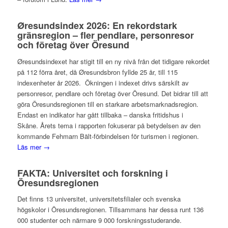
Øresundsindex 2026: En rekordstark
gränsregion – fler pendlare, personresor
och företag över Öresund
Øresundsindexet har stigit till en ny nivå från det tidigare rekordet
på 112 förra året, då Øresundsbron fyllde 25 år, till 115
indexenheter år 2026. Ökningen i indexet drivs särskilt av
personresor, pendlare och företag över Öresund. Det bidrar till att
göra Öresundsregionen till en starkare arbetsmarknadsregion.
Endast en indikator har gått tillbaka – danska fritidshus i
Skåne. Årets tema i rapporten fokuserar på betydelsen av den
kommande Fehmarn Bält-förbindelsen för turismen i regionen.
Läs mer →
FAKTA: Universitet och forskning i
Öresundsregionen
Det finns 13 universitet, universitetsfilialer och svenska
högskolor i Öresundsregionen. Tillsammans har dessa runt 136
000 studenter och närmare 9 000 forskningsstuderande.