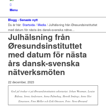
Menu
Blogg - Senaste nytt
Du är här:
Startsida
/
Media
/
Julhälsning från Øresundsinstituttet
med datum för nästa års dansk-svenska nätve...
Julhälsning från
Øresundsinstituttet
med datum för nästa
års dansk-svenska
nätverksmöten
22 december, 2023
God jul önskar vi på Øresundsinstituttets sekretariat: Johan Wessman, Louise
Bideau, Jenny Andersson, Anna Palmehag, Henrik Smångs, Anne Slot
Einarsson, Finn Möller och Erik Ottosson. Foto: News Øresund