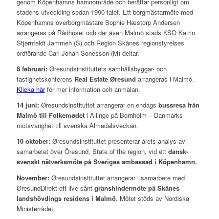
genom Köpenhamns hamnområde och berättar personligt om
stadens utveckling sedan 1990-talet. Ett borgmästarmöte med
Köpenhamns överborgmästare Sophie Hæstorp Andersen
arrangeras på Rådhuset och där även Malmö stads KSO Katrin
Stjernfeldt Jammeh (S) och Region Skånes regionstyrelses
ordförande Carl Johan Sonesson (M) deltar.
8 februari:
Øresundsinstituttets samhällsbyggar- och
fastighetskonferens
Real Estate Øresund
arrangeras i Malmö.
Klicka här
för mer information och anmälan.
14 juni:
Øresundsinstituttet arrangerar en endags
bussresa från
Malmö till Folkemødet
i Allinge på Bornholm – Danmarks
motsvarighet till svenska Almedalsveckan.
10 oktober:
Øresundsinstituttet presenterar årets analys av
samarbetet över Öresund, State of the region, vid ett
dansk-
svenskt nätverksmöte på Sveriges ambassad i Köpenhamn.
November:
Øresundsinstituttet arrangerar i samarbete med
ØresundDirekt ett live-sänt
gränshindermöte på Skånes
landshövdings residens i Malmö
. Mötet stöds av Nordiska
Ministerrådet.