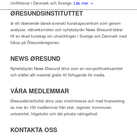
civilförsvar i Danmark och Sverige.
Läs mer →
ØRESUNDSINSTITUTTET
är ett oberoende dansk-svenskt kunskapscentrum som genom
analyser, nätverksmöten och nyhetsbyrån News Øresund bidrar
till en ökad kunskap om utvecklingen i Sverige och Danmark med
fokus på Öresundsregionen.
NEWS ØRESUND
Nyhetsbyrån News Øresund drivs som en non-profitverksamhet
och ställer allt material gratis till förfogande för media.
VÅRA MEDLEMMAR
Øresundsinstituttet drivs utan vinst­intresse och med finansiering
av mer än 100 medlemmar från stat, regioner, kommuner,
universitet, högskolor och det privata näringslivet.
KONTAKTA OSS