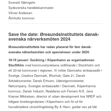
Svenskt Näringsliv
Sydsvenska handelskammaren
Vilmer Andersen
Älmhults kommun
Save the date: Øresundsinstituttets dansk-
svenska närverksmöten 2024
Øresundsinstituttets har redan planerat för fem dansk-
svenska nätverksmöten och specialresor under 2024:
18-19 januari:
Guidning i Köpenhamn av organisationen
StorSthlm
med kommunstyrelsens ordförande i Stockholm och
ett 20-tal kommuner i regionen. Vi möter Danmarks ambassadör i
Sverige, Creative Denmark, Bloxhub, Gate 21, Dansk
Arkitekturcenter, Dansk Erhverv, Udenrigsministeriet,
Netcompany, Sveriges ambassadör i Danmark, Köpenhamns
kommun, Dansk Industri, Realdania och Femern A/S. Jens
Kramer Mikkelsen, director of urban development hos NREP och
tidigare överborgmästare i Köpenhamn och fd vd för
huvudstadens utvecklingsbolag By & Havn, guidar oss på båt