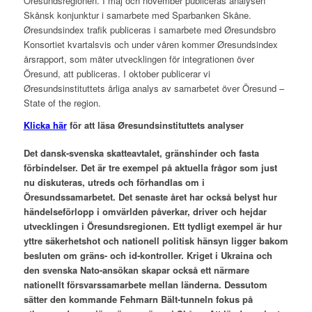
Öresundsregionen. I maj och november publiceras analysen
Skånsk konjunktur i samarbete med Sparbanken Skåne.
Øresundsindex trafik publiceras i samarbete med Øresundsbro
Konsortiet kvartalsvis och under våren kommer Øresundsindex
årsrapport, som mäter utvecklingen för integrationen över
Öresund, att publiceras. I oktober publicerar vi
Øresundsinstituttets årliga analys av samarbetet över Öresund –
State of the region.
Klicka här
för att läsa Øresundsinstituttets analyser
Det dansk-svenska skatteavtalet, gränshinder och fasta
förbindelser. Det är tre exempel på aktuella frågor som just
nu diskuteras, utreds och förhandlas om i
Öresundssamarbetet. Det senaste året har också belyst hur
händelseförlopp i omvärlden påverkar, driver och hejdar
utvecklingen i Öresundsregionen. Ett tydligt exempel är hur
yttre säkerhetshot och nationell politisk hänsyn ligger bakom
besluten om gräns- och id-kontroller. Kriget i Ukraina och
den svenska Nato-ansökan skapar också ett närmare
nationellt försvarssamarbete mellan länderna. Dessutom
sätter den kommande ­Fehmarn­ Bält-tunneln ­fokus på