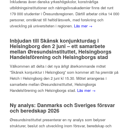
Inkluderas även danska yrkeshögskolor, konstnärliga
utbildningsinstitutioner och näringslivsakademier finns det runt
179 000 studenter i Öresundsregionen. Därtill arbetar cirka 14 000
personer, omräknat till heltid/årsverk, med forskning och
utveckling på universiteten i regionen.
Läs mer →
Inbjudan till Skånsk konjunkturdag i
Helsingborg den 2 juni – ett samarbete
mellan Øresundsinstituttet, Helsingborgs
Handelsförening och Helsingborgs stad
Välkommen att delta i det nya årligt återkommande mötet
”Skånsk konjunktur i Helsingborg” som kommer att ha premiär på
Hetch i Helsingborg den 2 juni kl 15.30. Mötet arrangeras i
samarbete mellan Øresundsinstituttet, Helsingborgs
Handelsförening och Helsingborgs stad.
Läs mer →
Ny analys: Danmarks och Sveriges försvar
och beredskap 2026
Øresundsinstituttet presenterar en ny analys som belyser
strukturer, beslut och utveckling inom försvar, beredskap och