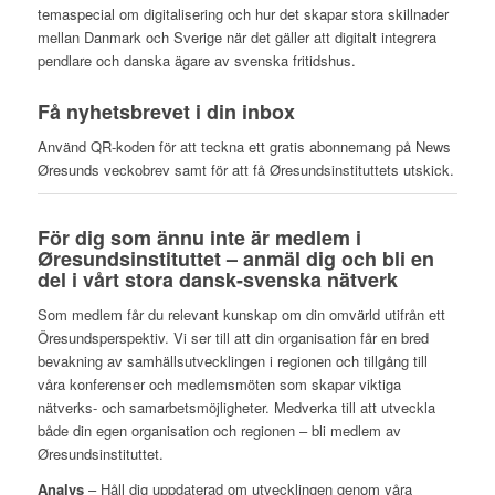
temaspecial om digitalisering och hur det skapar stora skillnader
mellan Danmark och Sverige när det gäller att digitalt integrera
pendlare och danska ägare av svenska fritidshus.
Få nyhetsbrevet i din inbox
Använd QR-koden för att teckna ett gratis abonnemang på News
Øresunds veckobrev samt för att få Øresundsinstituttets utskick.
För dig som ännu inte är medlem i
Øresundsinstituttet – anmäl dig och bli en
del i vårt stora dansk-svenska nätverk
Som medlem får du relevant kunskap om din omvärld utifrån ett
Öresundsperspektiv. Vi ser till att din organisation får en bred
bevakning av samhällsutvecklingen i regionen och tillgång till
våra konferenser och medlemsmöten som skapar viktiga
nätverks- och samarbetsmöjligheter. Medverka till att utveckla
både din egen organisation och regionen – bli medlem av
Øresundsinstituttet.
Analys
– Håll dig uppdaterad om utvecklingen genom våra