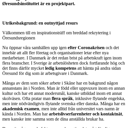
Øresundsinstituttet är en projektpart.
Utrikesbakgrund: en outnyttjad resurs
Välkommen till en inspirationsträff om breddad rekrytering i
Öresundsregionen
Nu öppnar våra samhällen upp igen
efter Coronakrisen
och det
innebär att allt fler företag och organisationer letar efter nya
medarbetare. I Danmark är det redan brist på arbetskraft igen inom
flera branscher. I Sverige är arbetslösheten dock fortfarande hög och
det finns därför mycket
ledig kompetens
att hämta på andra sidan
Öresund för dig som är arbetsgivare i Danmark.
Många av dem som söker arbete i Skåne har en bakgrund någon
annanstans än i Norden. Man är född eller uppvuxen inom en annan
kultur och har ett annat modersmål, kanske utbildad inom ett annat
skolväsen. Ofta pratar man
flera språk
, inklusive flytande engelska,
men inte nödvändigtvis flytande svenska eller danska. Många har en
akademisk examen
, men inte alltid från universitet vars namn är
kända i Norden. Man har
arbetslivserfarenheter och kontaktnät
,
men kanske inte samma som de dina anställda brukar ha.