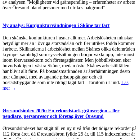
av analysen ”Möjligheter vid gränspendling – erfarenheter av arbete
över Öresund bland personer med utrikes bakgrund”
Ny analys: Konjunkturvändningen i Skåne tar fart
Den skånska konjunkturen ljusnar allt mer. Arbetslösheten minskar
betydligt mer än i övriga storstadslän och fler utrikes födda kommer
i arbete. Skillnaderna i arbetslöshet mellan Skånes olika delområden
krymper samtidigt som sysselsättningen börjar växla upp, inte minst
inom försvarssektorn och företagstjänster. Men jobbtillväxten sker
huvudsakligen i västra Skåne, medan östra Skånes arbetstillfällen
har blivit allt färre. På bostadsmarknaden är återhämtningen desto
mer dämpad, med avtagande prisuppgångar och ett
bostadsbyggande som inte riktigt tagit fart – förutom i Lund.
Läs
mer →
Øresundsindex 2026: En rekordstark gränsregion – fler
pendlare, personresor och företag över Öresund
Øresundsindexet har stigit till en ny nivå från det tidigare rekordet på
112 förra året, då Øresundsbron fyllde 25 år, till 115 indexenheter år