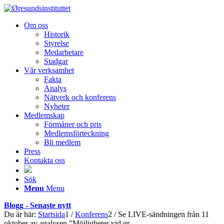
Om oss
Historik
Styrelse
Medarbetare
Stadgar
Vår verksamhet
Fakta
Analys
Nätverk och konferens
Nyheter
Medlemskap
Förmåner och pris
Medlemsförteckning
Bli medlem
Press
Kontakta oss
Sök
Menu
Menu
Blogg - Senaste nytt
Du är här:
Startsida
1
/
Konferens
2
/
Se LIVE-sändningen från 11
oktober av analysen ”Möjligheter vid gr...