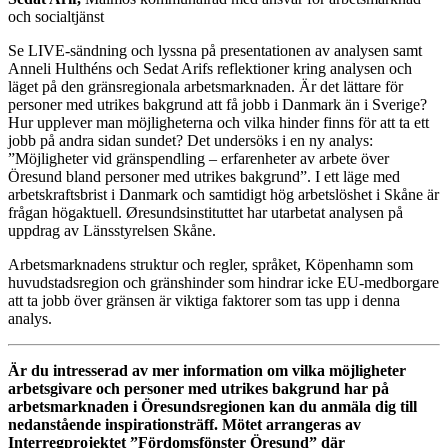
och socialtjänst
Se LIVE-sändning och lyssna på presentationen av analysen samt
Anneli Hulthéns och Sedat Arifs reflektioner kring analysen och
läget på den gränsregionala arbetsmarknaden. Är det lättare för
personer med utrikes bakgrund att få jobb i Danmark än i Sverige?
Hur upplever man möjligheterna och vilka hinder finns för att ta ett
jobb på andra sidan sundet? Det undersöks i en ny analys:
”Möjligheter vid gränspendling – erfarenheter av arbete över
Öresund bland personer med utrikes bakgrund”. I ett läge med
arbetskraftsbrist i Danmark och samtidigt hög arbetslöshet i Skåne är
frågan högaktuell. Øresundsinstituttet har utarbetat analysen på
uppdrag av Länsstyrelsen Skåne.
Arbetsmarknadens struktur och regler, språket, Köpenhamn som
huvudstadsregion och gränshinder som hindrar icke EU-medborgare
att ta jobb över gränsen är viktiga faktorer som tas upp i denna
analys.
Är du intresserad av mer information om vilka möjligheter
arbetsgivare och personer med utrikes bakgrund har på
arbetsmarknaden i Öresundsregionen kan du anmäla dig till
nedanstående inspirationsträff. Mötet arrangeras av
Interregprojektet ”Fördomsfönster Öresund” där