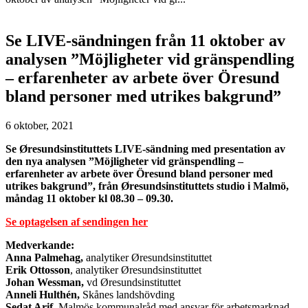
Se LIVE-sändningen från 11 oktober av
analysen ”Möjligheter vid gränspendling
– erfarenheter av arbete över Öresund
bland personer med utrikes bakgrund”
6 oktober, 2021
Se Øresundsinstituttets LIVE-sändning med presentation av
den nya analysen ”Möjligheter vid gränspendling –
erfarenheter av arbete över Öresund bland personer med
utrikes bakgrund”, från Øresundsinstituttets studio i Malmö,
måndag 11 oktober kl 08.30 – 09.30.
Se optagelsen af sendingen her
Medverkande:
Anna Palmehag,
analytiker Øresundsinstituttet
Erik Ottosson
, analytiker Øresundsinstituttet
Johan Wessman,
vd Øresundsinstituttet
Anneli Hulthén,
Skånes landshövding
Sedat Arif,
Malmös kommunalråd med ansvar för arbetsmarknad