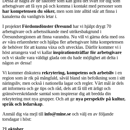
Dessa är några av de faktorer som kan göra det svårt för dig som
arbetsgivare att få syn på och komma i kontakt med personer som
har kompetensen du söker,
men som inte alltid står att finna i
kanalerna du vanligtvis letar
i
.
I projektet
Fördomsfönster Øresund
har vi hjälpt drygt 70
arbetsgivare och arbetssökande med utrikesbakgrund i
Öresundsregionen att finna varandra. Nu vill vi gärna dela med oss
av våra erfarenheter och hjälpa fler arbetsgivare hitta kompetensen
de behöver för att kunna växa och utvecklas. Därför kommer vi i
höst arrangera vad vi kallar
inspirationsträffar för arbetsgivare
och vi skulle vara väldigt glada om du hade möjlighet att delta i
någon av dessa!
Vi kommer diskutera
rekrytering, kompetens och arbetsliv
i en
region som är rik på mångfald, såväl bland sin befolkning som i sitt
näringsliv, men också i nationella lagar och regler. Vårt mål är dels
att informera och ge tips och råd, dels att få till ett ärligt och
gränsöverskridande samtal som inspirerar dig att bredda din
rekrytering mot nya grupper. Och att ge
nya perspektiv på kultur,
språk och ledarskap
.
Anmäl dig via mejl till
info@mine.se
och välj en av följande
torsdagar i höst:
21 oktober