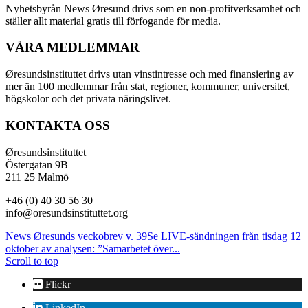
Nyhetsbyrån News Øresund drivs som en non-profitverksamhet och
ställer allt material gratis till förfogande för media.
VÅRA MEDLEMMAR
Øresundsinstituttet drivs utan vinst­intresse och med finansiering av
mer än 100 medlemmar från stat, regioner, kommuner, universitet,
högskolor och det privata näringslivet.
KONTAKTA OSS
Øresundsinstituttet
Östergatan 9B
211 25 Malmö
+46 (0) 40 30 56 30
info@oresundsinstituttet.org
News Øresunds veckobrev v. 39
Se LIVE-sändningen från tisdag 12
oktober av analysen: ”Samarbetet över...
Scroll to top
Flickr
LinkedIn