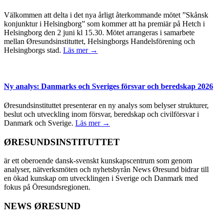
Välkommen att delta i det nya årligt återkommande mötet ”Skånsk
konjunktur i Helsingborg” som kommer att ha premiär på Hetch i
Helsingborg den 2 juni kl 15.30. Mötet arrangeras i samarbete
mellan Øresundsinstituttet, Helsingborgs Handelsförening och
Helsingborgs stad.
Läs mer →
Ny analys: Danmarks och Sveriges försvar och beredskap 2026
Øresundsinstituttet presenterar en ny analys som belyser strukturer,
beslut och utveckling inom försvar, beredskap och civilförsvar i
Danmark och Sverige.
Läs mer →
ØRESUNDSINSTITUTTET
är ett oberoende dansk-svenskt kunskapscentrum som genom
analyser, nätverksmöten och nyhetsbyrån News Øresund bidrar till
en ökad kunskap om utvecklingen i Sverige och Danmark med
fokus på Öresundsregionen.
NEWS ØRESUND