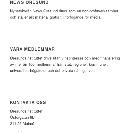
NEWS ØRESUND
Nyhetsbyrån News Øresund drivs som en non-profitverksamhet
och ställer allt material gratis till förfogande för media.
VÅRA MEDLEMMAR
Øresundsinstituttet drivs utan vinst­intresse och med finansiering
av mer än 100 medlemmar från stat, regioner, kommuner,
universitet, högskolor och det privata näringslivet.
KONTAKTA OSS
Øresundsinstituttet
Östergatan 9B
211 25 Malmö