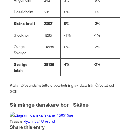
Ängelholm
242
3%
-9%
Hässleholm
501
2%
9%
Skåne totalt
23821
9%
-2%
Stockholm
4285
-1%
-1%
Övriga
14585
0%
-2%
Sverige
Sverige
38406
4%
-2%
totalt
Källa: Øresundsinstuttets bearbetning av data från Örestat och
SCB
Så månge danskare bor i Skåne
Taggar:
Flyttningar
,
Öresund
Share this entry