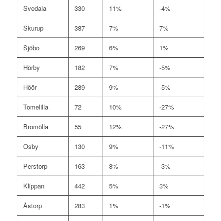
Svedala
330
11%
-4%
Skurup
387
7%
7%
Sjöbo
269
6%
1%
Hörby
182
7%
-5%
Höör
289
9%
-5%
Tomelilla
72
10%
-27%
Bromölla
55
12%
-27%
Osby
130
9%
-11%
Perstorp
163
8%
-3%
Klippan
442
5%
3%
Åstorp
283
1%
-1%