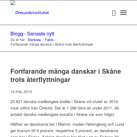
Blogg - Senaste nytt
Du är här:
Startsida
/
Fakta
/
Fortfarande många danskar i Skåne trots återflyttningar
Fortfarande många danskar i Skåne
trots återflyttningar
15 maj, 2015
23 821 danska medborgare bodde i Skåne vid slutet av 2014
visar siffror från Örestat. Det är 1 296 färre än under 2011, då
antalet danska medborgare bosatta i Skåne var som högst.
Hälften av danskarna bor i Malmö, medan Helsingborg och Lund
ger husrum till 9 procent, respektive 5 procent, av danskarna
som bor i Skåne. Antalet danskar har ökat i 10 av Skånes 33