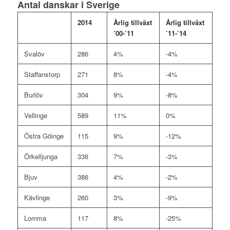
Antal danskar i Sverige
0
2014
Årlig tillväxt
Årlig tillväxt
’00-’11
’11-’14
Svalöv
286
4%
-4%
Staffanstorp
271
8%
-4%
Burlöv
304
9%
-8%
Vellinge
589
11%
0%
Östra Göinge
115
9%
-12%
Örkelljunga
336
7%
-3%
Bjuv
386
4%
-2%
Kävlinge
260
3%
-9%
Lomma
117
8%
-25%