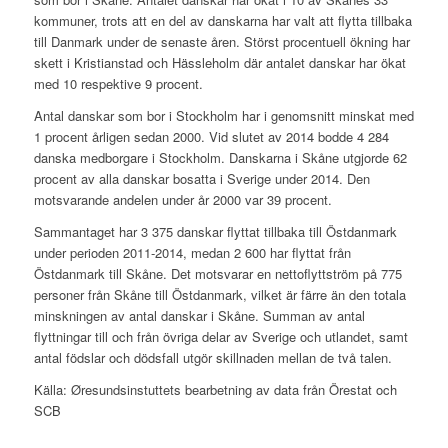
kommuner, trots att en del av danskarna har valt att flytta tillbaka
till Danmark under de senaste åren. Störst procentuell ökning har
skett i Kristianstad och Hässleholm där antalet danskar har ökat
med 10 respektive 9 procent.
Antal danskar som bor i Stockholm har i genomsnitt minskat med
1 procent årligen sedan 2000. Vid slutet av 2014 bodde 4 284
danska medborgare i Stockholm. Danskarna i Skåne utgjorde 62
procent av alla danskar bosatta i Sverige under 2014. Den
motsvarande andelen under år 2000 var 39 procent.
Sammantaget har 3 375 danskar flyttat tillbaka till Östdanmark
under perioden 2011-2014, medan 2 600 har flyttat från
Östdanmark till Skåne. Det motsvarar en nettoflyttström på 775
personer från Skåne till Östdanmark, vilket är färre än den totala
minskningen av antal danskar i Skåne. Summan av antal
flyttningar till och från övriga delar av Sverige och utlandet, samt
antal födslar och dödsfall utgör skillnaden mellan de två talen.
Källa: Øresundsinstuttets bearbetning av data från Örestat och
SCB