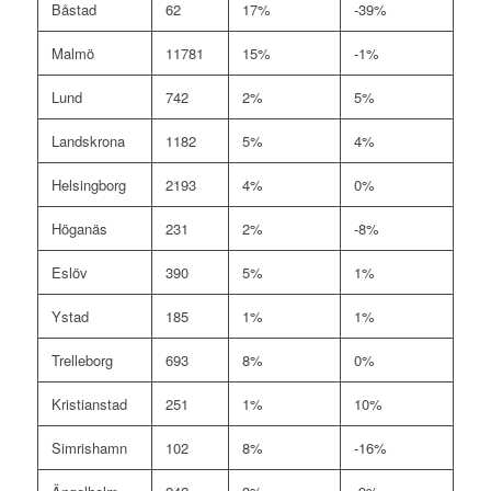
Båstad
62
17%
-39%
Malmö
11781
15%
-1%
Lund
742
2%
5%
Landskrona
1182
5%
4%
Helsingborg
2193
4%
0%
Höganäs
231
2%
-8%
Eslöv
390
5%
1%
Ystad
185
1%
1%
Trelleborg
693
8%
0%
Kristianstad
251
1%
10%
Simrishamn
102
8%
-16%