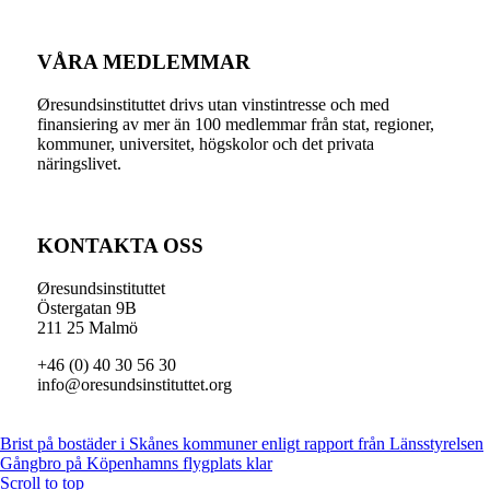
VÅRA MEDLEMMAR
Øresundsinstituttet drivs utan vinst­intresse och med
finansiering av mer än 100 medlemmar från stat, regioner,
kommuner, universitet, högskolor och det privata
näringslivet.
KONTAKTA OSS
Øresundsinstituttet
Östergatan 9B
211 25 Malmö
+46 (0) 40 30 56 30
info@oresundsinstituttet.org
Brist på bostäder i Skånes kommuner enligt rapport från Länsstyrelsen
Gångbro på Köpenhamns flygplats klar
Scroll to top