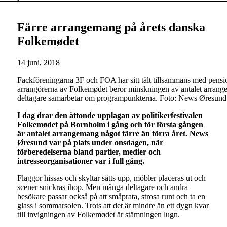
Färre arrangemang på årets danska
Folkemødet
14 juni, 2018
Fackföreningarna 3F och FOA har sitt tält tillsammans med pensi
arrangörerna av Folkemødet beror minskningen av antalet arrangema
deltagare samarbetar om programpunkterna. Foto: News Øresun
I dag drar den åttonde upplagan av politikerfestivalen
Folkemødet på Bornholm i gång och för första gången
är antalet arrangemang något färre än förra året. News
Øresund var på plats under onsdagen, när
förberedelserna bland partier, medier och
intresseorganisationer var i full gång.
Flaggor hissas och skyltar sätts upp, möbler placeras ut och
scener snickras ihop. Men många deltagare och andra
besökare passar också på att småprata, strosa runt och ta en
glass i sommarsolen. Trots att det är mindre än ett dygn kvar
till invigningen av Folkemødet är stämningen lugn.