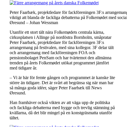
Peter Faarbæk, projektledare för fackföreningen 3F:s arrangemang p
viktigt att blanda de fackliga debatterna på Folkemødet med soc
Øresund – Johan Wessman
Utanför ett stort tält nära Folkemødets centrala kärna,
cirkusplatsen i Allinge på nordöstra Bornholm, småpratar
Peter Faarbæk, projektledare för fackföreningen 3F:s
arrangemang på festivalen, med sina kollegor. 3F delar tält
och arrangemang med fackföreningen FOA och
pensionsbolaget PenSam och har tvärtemot den allmänna
trenden på årets Folkemødet utökat programmet jämfört
med tidigare år.
– Vi är här för femte gången och programmet är kanske lite
större än tidigare. Det är svårt att begränsa sig när man har
så många goda idéer, säger Peter Faarbæk till News
Øresund.
Han framhäver också vikten av att väga upp de politiska
och fackliga debatterna med hygge och trevlig stämning på
kvällarna, då det blir mingel på en konstgräsmatta utanför
tältet.