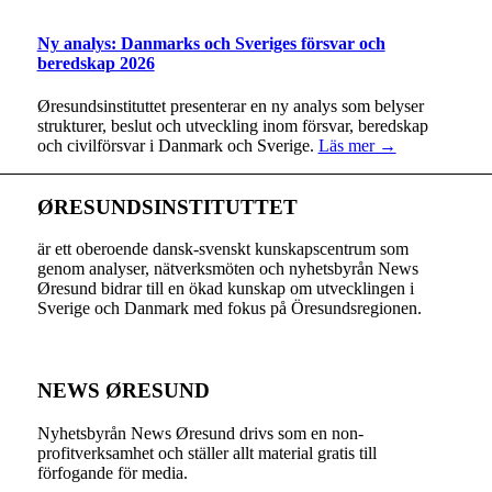
Ny analys: Danmarks och Sveriges försvar och
beredskap 2026
Øresundsinstituttet presenterar en ny analys som belyser
strukturer, beslut och utveckling inom försvar, beredskap
och civilförsvar i Danmark och Sverige.
Läs mer →
ØRESUNDSINSTITUTTET
är ett oberoende dansk-svenskt kunskapscentrum som
genom analyser, nätverksmöten och nyhetsbyrån News
Øresund bidrar till en ökad kunskap om utvecklingen i
Sverige och Danmark med fokus på Öresundsregionen.
NEWS ØRESUND
Nyhetsbyrån News Øresund drivs som en non-
profitverksamhet och ställer allt material gratis till
förfogande för media.