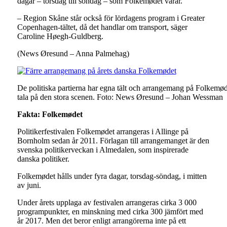
dagar – torsdag till söndag – som Folkemødet varar.
– Region Skåne står också för lördagens program i Greater
Copenhagen-tältet, då det handlar om transport, säger
Caroline Høegh-Guldberg.
(News Øresund – Anna Palmehag)
De politiska partierna har egna tält och arrangemang på Folkemøde
tala på den stora scenen. Foto: News Øresund – Johan Wessman
Fakta: Folkemødet
Politikerfestivalen Folkemødet arrangeras i Allinge på
Bornholm sedan år 2011. Förlagan till arrangemanget är den
svenska politikerveckan i Almedalen, som inspirerade
danska politiker.
Folkemødet hålls under fyra dagar, torsdag-söndag, i mitten
av juni.
Under årets upplaga av festivalen arrangeras cirka 3 000
programpunkter, en minskning med cirka 300 jämfört med
år 2017. Men det beror enligt arrangörerna inte på ett