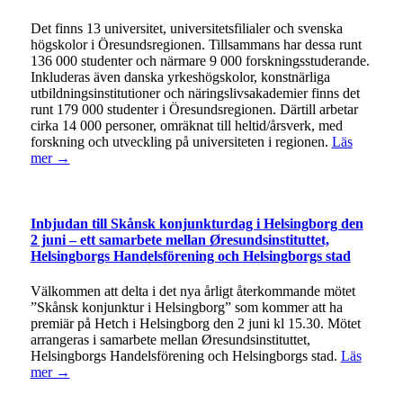
Det finns 13 universitet, universitetsfilialer och svenska
högskolor i Öresundsregionen. Tillsammans har dessa runt
136 000 studenter och närmare 9 000 forskningsstuderande.
Inkluderas även danska yrkeshögskolor, konstnärliga
utbildningsinstitutioner och näringslivsakademier finns det
runt 179 000 studenter i Öresundsregionen. Därtill arbetar
cirka 14 000 personer, omräknat till heltid/årsverk, med
forskning och utveckling på universiteten i regionen.
Läs
mer →
Inbjudan till Skånsk konjunkturdag i Helsingborg den
2 juni – ett samarbete mellan Øresundsinstituttet,
Helsingborgs Handelsförening och Helsingborgs stad
Välkommen att delta i det nya årligt återkommande mötet
”Skånsk konjunktur i Helsingborg” som kommer att ha
premiär på Hetch i Helsingborg den 2 juni kl 15.30. Mötet
arrangeras i samarbete mellan Øresundsinstituttet,
Helsingborgs Handelsförening och Helsingborgs stad.
Läs
mer →