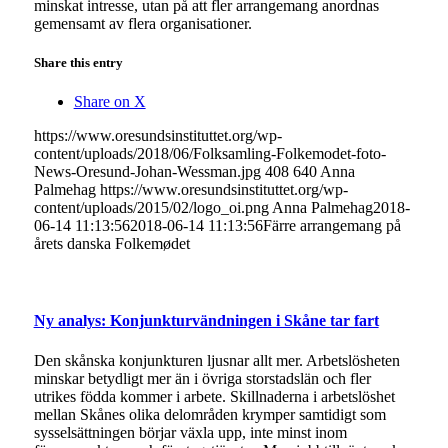
minskat intresse, utan på att fler arrangemang anordnas
gemensamt av flera organisationer.
Share this entry
Share on X
https://www.oresundsinstituttet.org/wp-
content/uploads/2018/06/Folksamling-Folkemodet-foto-
News-Oresund-Johan-Wessman.jpg
408
640
Anna
Palmehag
https://www.oresundsinstituttet.org/wp-
content/uploads/2015/02/logo_oi.png
Anna Palmehag
2018-
06-14 11:13:56
2018-06-14 11:13:56
Färre arrangemang på
årets danska Folkemødet
Ny analys: Konjunkturvändningen i Skåne tar fart
Den skånska konjunkturen ljusnar allt mer. Arbetslösheten
minskar betydligt mer än i övriga storstadslän och fler
utrikes födda kommer i arbete. Skillnaderna i arbetslöshet
mellan Skånes olika delområden krymper samtidigt som
sysselsättningen börjar växla upp, inte minst inom