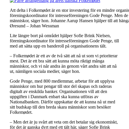
Att delta i Folkemødet är en stor investering för en mindre organi
föreningskoordinator för intresseföreningen Gode Penge. Men de nå
människor, säger hon. Johanne Aarup Hansen hjälper till att hän
Øresund – Johan Wessman
Lite längre bort på området hjälper Sofie Brink Nielsen,
föreningskoordinator för intresseföreningen Gode Penge, till
med att sätta upp en banderoll på organisationens tält.
– Folkemødet är ett av de två sätt att nå ut som vi prioriterar
mest. Det är ett bra sätt att kunna möta riktigt många
människor, och vi når andra än genom vårt andra sätt att nå
ut, nämligen sociala medier, säger hon.
Gode Penge, med 800 medlemmar, arbetar för att upplysa
människor om hur pengar till stor del skapas och raderas
digitalt av enskilda banker. Organisationen vill att den
uppgiften i Danmark enbart ska kunna utföras av
Nationalbanken. Därför uppskattar de att kunna nå ut med
sitt budskap till den breda skara människor som besöker
Folkemødet.
– Men det är ju svårt att veta om det betalar sig ekonomiskt,
för det är ganska dyrt med ett tält här, säger Sofie Brink