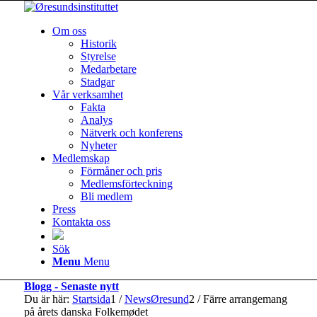
Om oss
Historik
Styrelse
Medarbetare
Stadgar
Vår verksamhet
Fakta
Analys
Nätverk och konferens
Nyheter
Medlemskap
Förmåner och pris
Medlemsförteckning
Bli medlem
Press
Kontakta oss
Sök
Menu
Menu
Blogg - Senaste nytt
Du är här:
Startsida
1
/
NewsØresund
2
/
Färre arrangemang
på årets danska Folkemødet