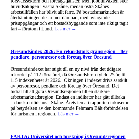
försvarssektorn och företagstjänster. Men jobbtillväxten sker
huvudsakligen i västra Skåne, medan östra Skånes
arbetstillfällen har blivit allt färre. På bostadsmarknaden är
återhämtningen desto mer dämpad, med avtagande
prisuppgångar och ett bostadsbyggande som inte riktigt tagit
fart – förutom i Lund.
Läs mer →
Øresundsindex 2026: En rekordstark gränsregion – fler
pendlare, personresor och företag över Öresund
Øresundsindexet har stigit till en ny nivå från det tidigare
rekordet på 112 förra året, då Øresundsbron fyllde 25 år, till
115 indexenheter år 2026. Ökningen i indexet drivs särskilt
av personresor, pendlare och företag över Öresund. Det
bidrar till att göra Öresundsregionen till en starkare
arbetsmarknadsregion. Endast en indikator har gått tillbaka
– danska fritidshus i Skåne. Årets tema i rapporten fokuserar
på betydelsen av den kommande Fehmarn Bält-förbindelsen
för turismen i regionen.
Läs mer →
FAKTA: Universitet och forskning i Öresundsregionen