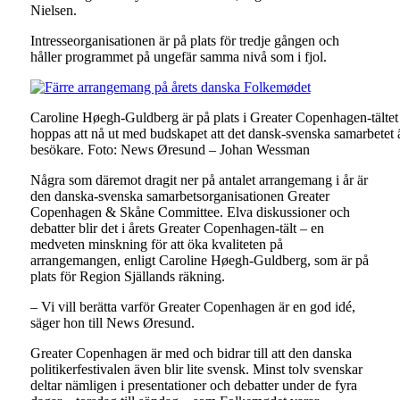
Nielsen.
Intresseorganisationen är på plats för tredje gången och
håller programmet på ungefär samma nivå som i fjol.
Caroline Høegh-Guldberg är på plats i Greater Copenhagen-tältet
hoppas att nå ut med budskapet att det dansk-svenska samarbetet är v
besökare. Foto: News Øresund – Johan Wessman
Några som däremot dragit ner på antalet arrangemang i år är
den danska-svenska samarbetsorganisationen Greater
Copenhagen & Skåne Committee. Elva diskussioner och
debatter blir det i årets Greater Copenhagen-tält – en
medveten minskning för att öka kvaliteten på
arrangemangen, enligt Caroline Høegh-Guldberg, som är på
plats för Region Själlands räkning.
– Vi vill berätta varför Greater Copenhagen är en god idé,
säger hon till News Øresund.
Greater Copenhagen är med och bidrar till att den danska
politikerfestivalen även blir lite svensk. Minst tolv svenskar
deltar nämligen i presentationer och debatter under de fyra