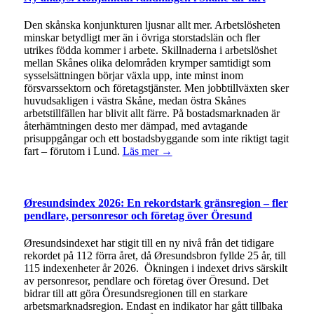
Den skånska konjunkturen ljusnar allt mer. Arbetslösheten
minskar betydligt mer än i övriga storstadslän och fler
utrikes födda kommer i arbete. Skillnaderna i arbetslöshet
mellan Skånes olika delområden krymper samtidigt som
sysselsättningen börjar växla upp, inte minst inom
försvarssektorn och företagstjänster. Men jobbtillväxten sker
huvudsakligen i västra Skåne, medan östra Skånes
arbetstillfällen har blivit allt färre. På bostadsmarknaden är
återhämtningen desto mer dämpad, med avtagande
prisuppgångar och ett bostadsbyggande som inte riktigt tagit
fart – förutom i Lund.
Läs mer →
Øresundsindex 2026: En rekordstark gränsregion – fler
pendlare, personresor och företag över Öresund
Øresundsindexet har stigit till en ny nivå från det tidigare
rekordet på 112 förra året, då Øresundsbron fyllde 25 år, till
115 indexenheter år 2026. Ökningen i indexet drivs särskilt
av personresor, pendlare och företag över Öresund. Det
bidrar till att göra Öresundsregionen till en starkare
arbetsmarknadsregion. Endast en indikator har gått tillbaka