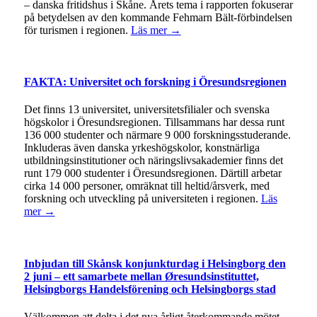
– danska fritidshus i Skåne. Årets tema i rapporten fokuserar
på betydelsen av den kommande Fehmarn Bält-förbindelsen
för turismen i regionen.
Läs mer →
FAKTA: Universitet och forskning i Öresundsregionen
Det finns 13 universitet, universitetsfilialer och svenska
högskolor i Öresundsregionen. Tillsammans har dessa runt
136 000 studenter och närmare 9 000 forskningsstuderande.
Inkluderas även danska yrkeshögskolor, konstnärliga
utbildningsinstitutioner och näringslivsakademier finns det
runt 179 000 studenter i Öresundsregionen. Därtill arbetar
cirka 14 000 personer, omräknat till heltid/årsverk, med
forskning och utveckling på universiteten i regionen.
Läs
mer →
Inbjudan till Skånsk konjunkturdag i Helsingborg den
2 juni – ett samarbete mellan Øresundsinstituttet,
Helsingborgs Handelsförening och Helsingborgs stad
Välkommen att delta i det nya årligt återkommande mötet