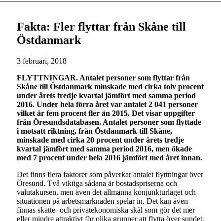
Fakta: Fler flyttar från Skåne till
Östdanmark
3 februari, 2018
FLYTTNINGAR. Antalet personer som flyttar från
Skåne till Östdanmark minskade med cirka tolv procent
under årets tredje kvartal jämfört med samma period
2016. Under hela förra året var antalet 2 041 personer
vilket är fem procent fler än 2015. Det visar uppgifter
från Öresundsdatabasen. Antalet personer som flyttade
i motsatt riktning, från Östdanmark till Skåne,
minskade med cirka 20 procent under årets tredje
kvartal jämfört med samma period 2016, men ökade
med 7 procent under hela 2016 jämfört med året innan.
Det finns flera faktorer som påverkar antalet flyttningar över
Öresund. Två viktiga sådana är bostadspriserna och
valutakursen, men även det allmänna konjunkturläget och
situationen på arbetsmarknaden spelar in. Det kan även
finnas skatte- och privatekonomiska skäl som gör det mer
eller mindre attraktivt för olika grupper att flytta över sundet.