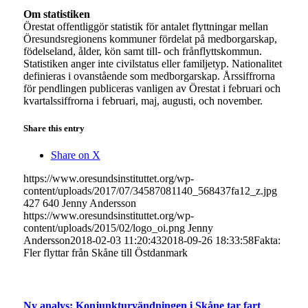
Om statistiken
Örestat offentliggör statistik för antalet flyttningar mellan
Öresundsregionens kommuner fördelat på medborgarskap,
födelseland, ålder, kön samt till- och frånflyttskommun.
Statistiken anger inte civilstatus eller familjetyp. Nationalitet
definieras i ovanstående som medborgarskap. Årssiffrorna
för pendlingen publiceras vanligen av Örestat i februari och
kvartalssiffrorna i februari, maj, augusti, och november.
Share this entry
Share on X
https://www.oresundsinstituttet.org/wp-
content/uploads/2017/07/34587081140_568437fa12_z.jpg
427
640
Jenny Andersson
https://www.oresundsinstituttet.org/wp-
content/uploads/2015/02/logo_oi.png
Jenny
Andersson
2018-02-03 11:20:43
2018-09-26 18:33:58
Fakta:
Fler flyttar från Skåne till Östdanmark
Ny analys: Konjunkturvändningen i Skåne tar fart