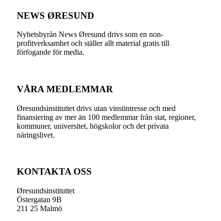
NEWS ØRESUND
Nyhetsbyrån News Øresund drivs som en non-
profitverksamhet och ställer allt material gratis till
förfogande för media.
VÅRA MEDLEMMAR
Øresundsinstituttet drivs utan vinst­intresse och med
finansiering av mer än 100 medlemmar från stat, regioner,
kommuner, universitet, högskolor och det privata
näringslivet.
KONTAKTA OSS
Øresundsinstituttet
Östergatan 9B
211 25 Malmö