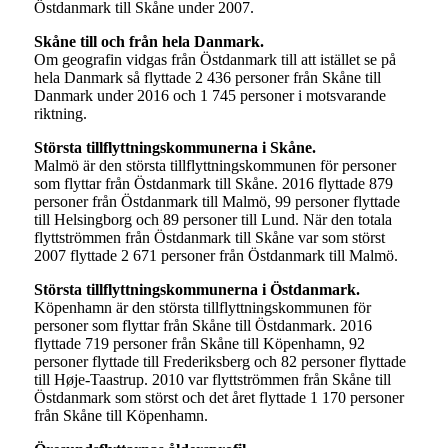
Östdanmark till Skåne under 2007.
Skåne till och från hela Danmark.
Om geografin vidgas från Östdanmark till att istället se på
hela Danmark så flyttade 2 436 personer från Skåne till
Danmark under 2016 och 1 745 personer i motsvarande
riktning.
Största tillflyttningskommunerna i Skåne.
Malmö är den största tillflyttningskommunen för personer
som flyttar från Östdanmark till Skåne. 2016 flyttade 879
personer från Östdanmark till Malmö, 99 personer flyttade
till Helsingborg och 89 personer till Lund. När den totala
flyttströmmen från Östdanmark till Skåne var som störst
2007 flyttade 2 671 personer från Östdanmark till Malmö.
Största tillflyttningskommunerna i Östdanmark.
Köpenhamn är den största tillflyttningskommunen för
personer som flyttar från Skåne till Östdanmark. 2016
flyttade 719 personer från Skåne till Köpenhamn, 92
personer flyttade till Frederiksberg och 82 personer flyttade
till Høje-Taastrup. 2010 var flyttströmmen från Skåne till
Östdanmark som störst och det året flyttade 1 170 personer
från Skåne till Köpenhamn.