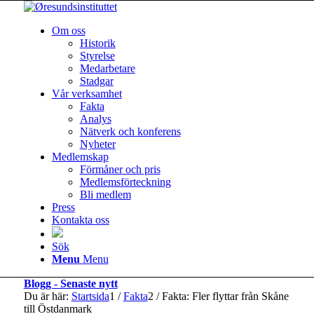
Om oss
Historik
Styrelse
Medarbetare
Stadgar
Vår verksamhet
Fakta
Analys
Nätverk och konferens
Nyheter
Medlemskap
Förmåner och pris
Medlemsförteckning
Bli medlem
Press
Kontakta oss
Sök
Menu
Menu
Blogg - Senaste nytt
Du är här:
Startsida
1
/
Fakta
2
/
Fakta: Fler flyttar från Skåne
till Östdanmark