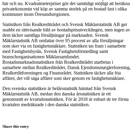
här och nu. Kvadratmeterpriser gör det samtidigt möjligt att beräkna
privatekonomin vid köp av samma storlek på en bostad fast i olika
kommuner inom Öresundsregionen.
Statistiken från Realkreditrådet och Svensk Mäklarstatistik AB ger
snabbt en rättvisande bild av bostadsprisutvecklingen, men ingen av
dem täcker samtliga försäljningar på marknaden. Svensk
Mäklarstatistik AB omfattar över 95 procent av alla försäljningar
som sker via en fastighetsmäklare. Statistiken tas fram i samarbete
med Fastighetsbyrån, Svensk Fastighetsförmedling samt
branschorganisationen Mäklarsamfundet.
Bostadsmarknadsstatistiken från Realkreditrådet utarbetas i
samarbete mellan Realkreditrådet, Dansk Ejendomsmæglerforening,
Realkreditforeningen og Finansrådet. Statistiken täcker alla fria
affärer, det vill säga affärer som sker genom en fastighetsmäklare.
Den svenska statistiken är helårsstatistik hämtad från Svensk
Mäklarstatistik AB, medan den danska årsstatistiken är ett
genomsnitt av kvartalsstatistiken. För år 2018 är enbart de tre första
kvartalen medräknade i den danska statistiken.
Share this entry