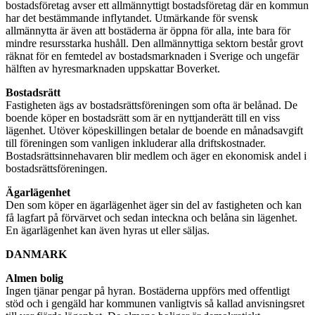
bostadsföretag avser ett allmännyttigt bostadsföretag där en kommun
har det bestämmande inflytandet. Utmärkande för svensk
allmännytta är även att bostäderna är öppna för alla, inte bara för
mindre resursstarka hushåll. Den allmännyttiga sektorn består grovt
räknat för en femtedel av bostadsmarknaden i Sverige och ungefär
hälften av hyresmarknaden uppskattar Boverket.
Bostadsrätt
Fastigheten ägs av bostadsrättsföreningen som ofta är belånad. De
boende köper en bostadsrätt som är en nyttjanderätt till en viss
lägenhet. Utöver köpeskillingen betalar de boende en månadsavgift
till föreningen som vanligen inkluderar alla driftskostnader.
Bostadsrättsinnehavaren blir medlem och äger en ekonomisk andel i
bostadsrättsföreningen.
Ägarlägenhet
Den som köper en ägarlägenhet äger sin del av fastigheten och kan
få lagfart på förvärvet och sedan inteckna och belåna sin lägenhet.
En ägarlägenhet kan även hyras ut eller säljas.
DANMARK
Almen bolig
Ingen tjänar pengar på hyran. Bostäderna uppförs med offentligt
stöd och i gengäld har kommunen vanligtvis så kallad anvisningsret