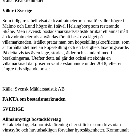
Källa: Realkreditrådet
Villor i Sverige
Som tidigare tabell visat är kvadratmeterpriserna för villor högre i
Malmö och Lund högre än i såväl Helsingborg som resterande
Skåne. Men i svensk bostadsmarknadsstatistik brukar ett annat mått
än kvadratmeterpris användas för att beskriva läget på
villamarknaden, istället pratar man om köpeskillingskoefficient, som
är förhållandet mellan köpeskilling och en fastighets taxeringsvärde.
På detta vis tas även läge, storlek, ålder och standard med i
beräkningarna. Utefter detta tal går det också att skönja en
villamarknad där priserna varit avstannande under 2018, efter en
längre tids stigande priser.
Källa: Svensk Mäklarstatistik AB
FAKTA om bostadsmarknaden
SVERIGE
Allmännyttigt bostadsföretag
Ett aktiebolag, ekonomisk förening eller stiftelse som drivs utan
vinstsyfte och huvudsakligen förvaltar hyreslägenheter. Kommunalt