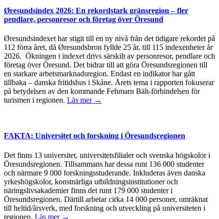
Øresundsindex 2026: En rekordstark gränsregion – fler
pendlare, personresor och företag över Öresund
Øresundsindexet har stigit till en ny nivå från det tidigare rekordet på
112 förra året, då Øresundsbron fyllde 25 år, till 115 indexenheter år
2026. Ökningen i indexet drivs särskilt av personresor, pendlare och
företag över Öresund. Det bidrar till att göra Öresundsregionen till
en starkare arbetsmarknadsregion. Endast en indikator har gått
tillbaka – danska fritidshus i Skåne. Årets tema i rapporten fokuserar
på betydelsen av den kommande Fehmarn Bält-förbindelsen för
turismen i regionen.
Läs mer →
FAKTA: Universitet och forskning i Öresundsregionen
Det finns 13 universitet, universitetsfilialer och svenska högskolor i
Öresundsregionen. Tillsammans har dessa runt 136 000 studenter
och närmare 9 000 forskningsstuderande. Inkluderas även danska
yrkeshögskolor, konstnärliga utbildningsinstitutioner och
näringslivsakademier finns det runt 179 000 studenter i
Öresundsregionen. Därtill arbetar cirka 14 000 personer, omräknat
till heltid/årsverk, med forskning och utveckling på universiteten i
regionen.
Läs mer →