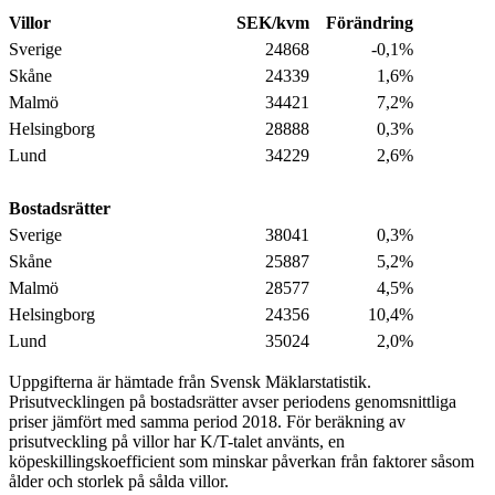
Villor
SEK/kvm
Förändring
Sverige
24868
-0,1%
Skåne
24339
1,6%
Malmö
34421
7,2%
Helsingborg
28888
0,3%
Lund
34229
2,6%
Bostadsrätter
Sverige
38041
0,3%
Skåne
25887
5,2%
Malmö
28577
4,5%
Helsingborg
24356
10,4%
Lund
35024
2,0%
Uppgifterna är hämtade från Svensk Mäklarstatistik.
Prisutvecklingen på bostadsrätter avser periodens genomsnittliga
priser jämfört med samma period 2018. För beräkning av
prisutveckling på villor har K/T-talet använts, en
köpeskillingskoefficient som minskar påverkan från faktorer såsom
ålder och storlek på sålda villor.