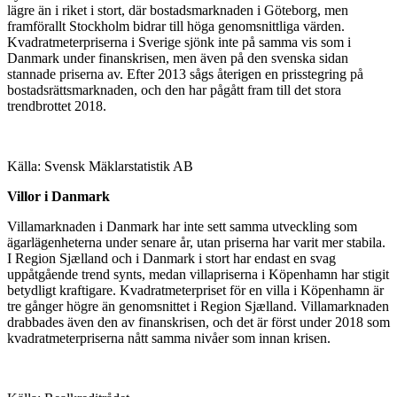
lägre än i riket i stort, där bostadsmarknaden i Göteborg, men
framförallt Stockholm bidrar till höga genomsnittliga värden.
Kvadratmeterpriserna i Sverige sjönk inte på samma vis som i
Danmark under finanskrisen, men även på den svenska sidan
stannade priserna av. Efter 2013 sågs återigen en prisstegring på
bostadsrättsmarknaden, och den har pågått fram till det stora
trendbrottet 2018.
Källa: Svensk Mäklarstatistik AB
Villor i Danmark
Villamarknaden i Danmark har inte sett samma utveckling som
ägarlägenheterna under senare år, utan priserna har varit mer stabila.
I Region Sjælland och i Danmark i stort har endast en svag
uppåtgående trend synts, medan villapriserna i Köpenhamn har stigit
betydligt kraftigare. Kvadratmeterpriset för en villa i Köpenhamn är
tre gånger högre än genomsnittet i Region Sjælland. Villamarknaden
drabbades även den av finanskrisen, och det är först under 2018 som
kvadratmeterpriserna nått samma nivåer som innan krisen.