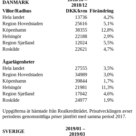
DANMARK
2018/12
Villor/Radhus
DKK/kvm
Förändring
Hela landet
13736
4,2%
Region Hovedstaden
25616
5,1%
Köpenhamn
38355
12,8%
Helsingör
22188
2,9%
Region Sjælland
12024
5,5%
Roskilde
22621
4,7%
Ägarlägenheter
Hela landet
27555
3,5%
Region Hovedstaden
34989
3,0%
Köpenhamn
39844
1,7%
Helsingör
21981
11,3%
Region Sjælland
17042
4,6%
Roskilde
24977
1,9%
Uppgifterna är hämtade från Realkreditrådet. Prisutvecklingen avser
periodens genomsnittliga priser jämfört med samma period 2017.
2019/01 –
SVERIGE
2019/03