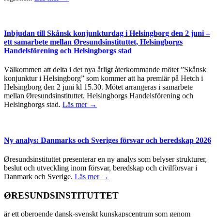
Inbjudan till Skånsk konjunkturdag i Helsingborg den 2 juni –
ett samarbete mellan Øresundsinstituttet, Helsingborgs
Handelsförening och Helsingborgs stad
Välkommen att delta i det nya årligt återkommande mötet ”Skånsk
konjunktur i Helsingborg” som kommer att ha premiär på Hetch i
Helsingborg den 2 juni kl 15.30. Mötet arrangeras i samarbete
mellan Øresundsinstituttet, Helsingborgs Handelsförening och
Helsingborgs stad.
Läs mer →
Ny analys: Danmarks och Sveriges försvar och beredskap 2026
Øresundsinstituttet presenterar en ny analys som belyser strukturer,
beslut och utveckling inom försvar, beredskap och civilförsvar i
Danmark och Sverige.
Läs mer →
ØRESUNDSINSTITUTTET
är ett oberoende dansk-svenskt kunskapscentrum som genom