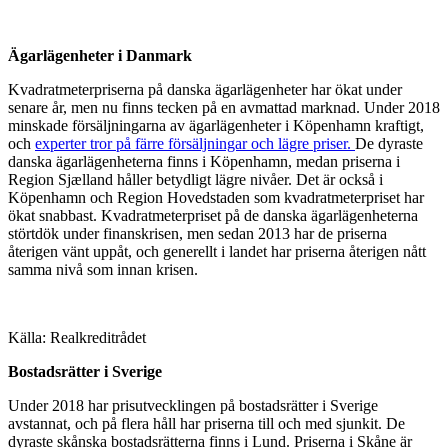
Ägarlägenheter i Danmark
Kvadratmeterpriserna på danska ägarlägenheter har ökat under
senare år, men nu finns tecken på en avmattad marknad. Under 2018
minskade försäljningarna av ägarlägenheter i Köpenhamn kraftigt,
och
experter tror på färre försäljningar och lägre priser.
De dyraste
danska ägarlägenheterna finns i Köpenhamn, medan priserna i
Region Sjælland håller betydligt lägre nivåer. Det är också i
Köpenhamn och Region Hovedstaden som kvadratmeterpriset har
ökat snabbast. Kvadratmeterpriset på de danska ägarlägenheterna
störtdök under finanskrisen, men sedan 2013 har de priserna
återigen vänt uppåt, och generellt i landet har priserna återigen nått
samma nivå som innan krisen.
Källa: Realkreditrådet
Bostadsrätter i Sverige
Under 2018 har prisutvecklingen på bostadsrätter i Sverige
avstannat, och på flera håll har priserna till och med sjunkit. De
dyraste skånska bostadsrätterna finns i Lund. Priserna i Skåne är