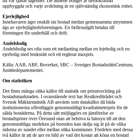
till var fjärde lägenhet. De almene boliger är demokratiskt
uppbyggda och varje avdelning är en självständig ekonomisk enhet.
Ejerlejlighed
Innehavaren äger enskilt sin bostad medan gemensamma utrymmen
ägs av ejerlejlighedsforeningen. En fællesudgift betalas till
föreningen för underhåll och drift.
Andelsbolig
Andelsbolig ses ofta som ett mellanting mellan en lejebolig och en
ejerbolig med bruksrätt och ett reglerat maxpris.
Källa: AAB, ABF, Boverket, SBC – Sveriges BostadsrättsCentrum,
Justitiedepartementet.
Om statistiken
Det finns många olika källor till statistik om prisutveckling på
bostadsmarknaden. I ovanstående text har Realkreditrådet och
Svensk Mäklarstatistik AB använts som datakällor då båda
institutionerna offentliggör genomsnittligt kvadratmeterpris för de
sålda bostäderna. På detta sätt möjliggörs en jämförelse av
bostadspriser över Öresund utan att behöva ta hänsyn till att den
genomsnittliga storleken på boenden kan skilja sig åt på de olika
sidorna av sundet eller mellan olika kommuner. Fördelen med dessa
två källor är att de ger en bild av vad det kostar att köpa en bostad