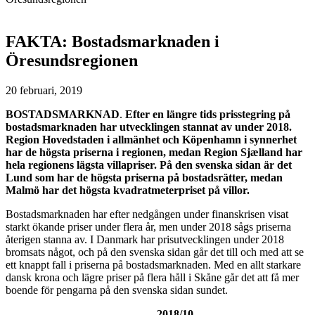
FAKTA: Bostadsmarknaden i
Öresundsregionen
20 februari, 2019
BOSTADSMARKNAD
.
Efter en längre tids prisstegring på
bostadsmarknaden har utvecklingen stannat av under 2018.
Region Hovedstaden i allmänhet och Köpenhamn i synnerhet
har de högsta priserna i regionen, medan Region Sjælland har
hela regionens lägsta villapriser. På den svenska sidan är det
Lund som har de högsta priserna på bostadsrätter, medan
Malmö har det högsta kvadratmeterpriset på villor.
Bostadsmarknaden har efter nedgången under finanskrisen visat
starkt ökande priser under flera år, men under 2018 sågs priserna
återigen stanna av. I Danmark har prisutvecklingen under 2018
bromsats något, och på den svenska sidan går det till och med att se
ett knappt fall i priserna på bostadsmarknaden. Med en allt starkare
dansk krona och lägre priser på flera håll i Skåne går det att få mer
boende för pengarna på den svenska sidan sundet.
2018/10 –