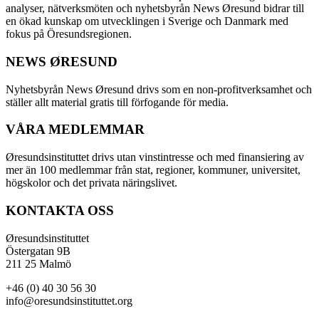
analyser, nätverksmöten och nyhetsbyrån News Øresund bidrar till
en ökad kunskap om utvecklingen i Sverige och Danmark med
fokus på Öresundsregionen.
NEWS ØRESUND
Nyhetsbyrån News Øresund drivs som en non-profitverksamhet och
ställer allt material gratis till förfogande för media.
VÅRA MEDLEMMAR
Øresundsinstituttet drivs utan vinst­intresse och med finansiering av
mer än 100 medlemmar från stat, regioner, kommuner, universitet,
högskolor och det privata näringslivet.
KONTAKTA OSS
Øresundsinstituttet
Östergatan 9B
211 25 Malmö
+46 (0) 40 30 56 30
info@oresundsinstituttet.org