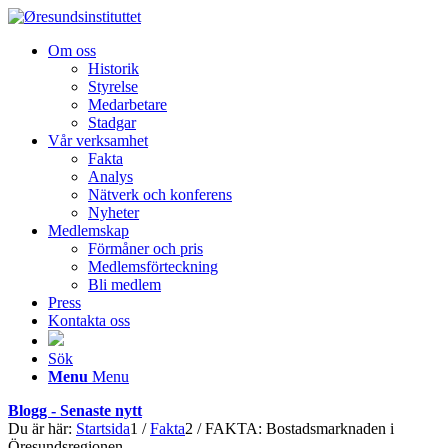
Om oss
Historik
Styrelse
Medarbetare
Stadgar
Vår verksamhet
Fakta
Analys
Nätverk och konferens
Nyheter
Medlemskap
Förmåner och pris
Medlemsförteckning
Bli medlem
Press
Kontakta oss
Sök
Menu
Menu
Blogg - Senaste nytt
Du är här:
Startsida
1
/
Fakta
2
/
FAKTA: Bostadsmarknaden i
Öresundsregionen