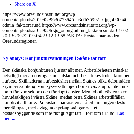
Share on X
https://www.oresundsinstituttet.org/wp-
content/uploads/2019/02/9636773945_b3cfb35992_z.jpg
426
640
admin_faktaoresund
https://www.oresundsinstituttet.org/wp-
content/uploads/2015/02/logo_oi.png
admin_faktaoresund
2019-02-
20 13:29:37
2019-04-23 12:13:58
FAKTA: Bostadsmarknaden i
Öresundsregionen
Ny analys: Konjunkturvändningen i Skåne tar fart
Den skånska konjunkturen ljusnar allt mer. Arbetslösheten minskar
betydligt mer än i övriga storstadslän och fler utrikes födda kommer
i arbete. Skillnaderna i arbetslöshet mellan Skånes olika delområden
krymper samtidigt som sysselsättningen börjar växla upp, inte minst
inom försvarssektorn och företagstjänster. Men jobbtillväxten sker
huvudsakligen i västra Skåne, medan östra Skånes arbetstillfällen
har blivit allt färre. På bostadsmarknaden är återhämtningen desto
mer dämpad, med avtagande prisuppgångar och ett
bostadsbyggande som inte riktigt tagit fart – förutom i Lund.
Läs
mer →