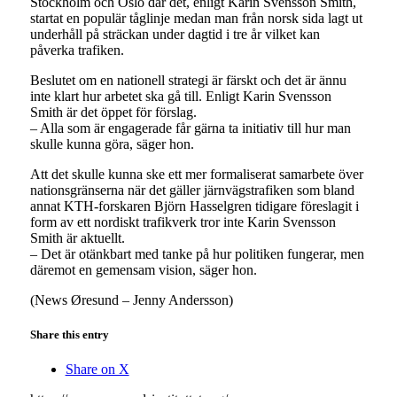
Stockholm och Oslo där det, enligt Karin Svensson Smith,
startat en populär tåglinje medan man från norsk sida lagt ut
underhåll på sträckan under dagtid i tre år vilket kan
påverka trafiken.
Beslutet om en nationell strategi är färskt och det är ännu
inte klart hur arbetet ska gå till. Enligt Karin Svensson
Smith är det öppet för förslag.
– Alla som är engagerade får gärna ta initiativ till hur man
skulle kunna göra, säger hon.
Att det skulle kunna ske ett mer formaliserat samarbete över
nationsgränserna när det gäller järnvägstrafiken som bland
annat KTH-forskaren Björn Hasselgren tidigare föreslagit i
form av ett nordiskt trafikverk tror inte Karin Svensson
Smith är aktuellt.
– Det är otänkbart med tanke på hur politiken fungerar, men
däremot en gemensam vision, säger hon.
(News Øresund – Jenny Andersson)
Share this entry
Share on X