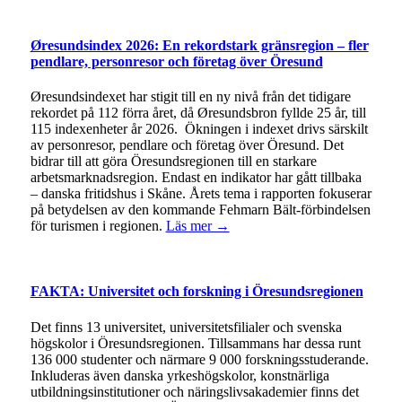
Øresundsindex 2026: En rekordstark gränsregion – fler
pendlare, personresor och företag över Öresund
Øresundsindexet har stigit till en ny nivå från det tidigare
rekordet på 112 förra året, då Øresundsbron fyllde 25 år, till
115 indexenheter år 2026. Ökningen i indexet drivs särskilt
av personresor, pendlare och företag över Öresund. Det
bidrar till att göra Öresundsregionen till en starkare
arbetsmarknadsregion. Endast en indikator har gått tillbaka
– danska fritidshus i Skåne. Årets tema i rapporten fokuserar
på betydelsen av den kommande Fehmarn Bält-förbindelsen
för turismen i regionen.
Läs mer →
FAKTA: Universitet och forskning i Öresundsregionen
Det finns 13 universitet, universitetsfilialer och svenska
högskolor i Öresundsregionen. Tillsammans har dessa runt
136 000 studenter och närmare 9 000 forskningsstuderande.
Inkluderas även danska yrkeshögskolor, konstnärliga
utbildningsinstitutioner och näringslivsakademier finns det