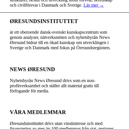
och civilförsvar i Danmark och Sverige.
Läs mer →
ØRESUNDSINSTITUTTET
är ett oberoende dansk-svenskt kunskapscentrum som
genom analyser, nätverksmöten och nyhetsbyrån News
Øresund bidrar till en ökad kunskap om utvecklingen i
Sverige och Danmark med fokus på Öresundsregionen.
NEWS ØRESUND
Nyhetsbyrån News Øresund drivs som en non-
profitverksamhet och ställer allt material gratis till
förfogande för media.
VÅRA MEDLEMMAR
Øresundsinstituttet drivs utan vinst­intresse och med
finansiering av mer än 100 medlemmar från stat, regioner,