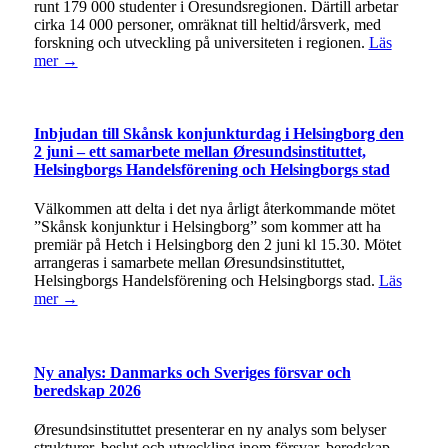
runt 179 000 studenter i Öresundsregionen. Därtill arbetar
cirka 14 000 personer, omräknat till heltid/årsverk, med
forskning och utveckling på universiteten i regionen.
Läs
mer →
Inbjudan till Skånsk konjunkturdag i Helsingborg den
2 juni – ett samarbete mellan Øresundsinstituttet,
Helsingborgs Handelsförening och Helsingborgs stad
Välkommen att delta i det nya årligt återkommande mötet
”Skånsk konjunktur i Helsingborg” som kommer att ha
premiär på Hetch i Helsingborg den 2 juni kl 15.30. Mötet
arrangeras i samarbete mellan Øresundsinstituttet,
Helsingborgs Handelsförening och Helsingborgs stad.
Läs
mer →
Ny analys: Danmarks och Sveriges försvar och
beredskap 2026
Øresundsinstituttet presenterar en ny analys som belyser
strukturer, beslut och utveckling inom försvar, beredskap