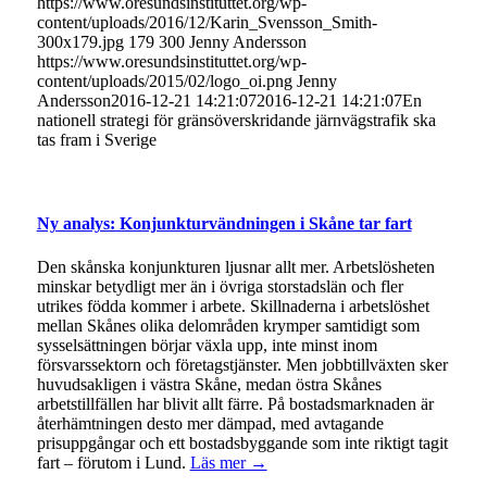
https://www.oresundsinstituttet.org/wp-
content/uploads/2016/12/Karin_Svensson_Smith-
300x179.jpg
179
300
Jenny Andersson
https://www.oresundsinstituttet.org/wp-
content/uploads/2015/02/logo_oi.png
Jenny
Andersson
2016-12-21 14:21:07
2016-12-21 14:21:07
En
nationell strategi för gränsöverskridande järnvägstrafik ska
tas fram i Sverige
Ny analys: Konjunkturvändningen i Skåne tar fart
Den skånska konjunkturen ljusnar allt mer. Arbetslösheten
minskar betydligt mer än i övriga storstadslän och fler
utrikes födda kommer i arbete. Skillnaderna i arbetslöshet
mellan Skånes olika delområden krymper samtidigt som
sysselsättningen börjar växla upp, inte minst inom
försvarssektorn och företagstjänster. Men jobbtillväxten sker
huvudsakligen i västra Skåne, medan östra Skånes
arbetstillfällen har blivit allt färre. På bostadsmarknaden är
återhämtningen desto mer dämpad, med avtagande
prisuppgångar och ett bostadsbyggande som inte riktigt tagit
fart – förutom i Lund.
Läs mer →