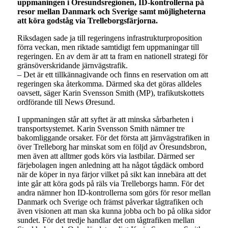
uppmaningen i Öresundsregionen, ID-kontrollerna på
resor mellan Danmark och Sverige samt möjligheterna
att köra godståg via Trelleborgsfärjorna.
Riksdagen sade ja till regeringens infrastrukturproposition
förra veckan, men riktade samtidigt fem uppmaningar till
regeringen. En av dem är att ta fram en nationell strategi för
gränsöverskridande järnvägstrafik.
– Det är ett tillkännagivande och finns en reservation om att
regeringen ska återkomma. Därmed ska det göras alldeles
oavsett, säger Karin Svensson Smith (MP), trafikutskottets
ordförande till News Øresund.
I uppmaningen står att syftet är att minska sårbarheten i
transportsystemet. Karin Svensson Smith nämner tre
bakomliggande orsaker. För det första att järnvägstrafiken in
över Trelleborg har minskat som en följd av Öresundsbron,
men även att alltmer gods körs via lastbilar. Därmed ser
färjebolagen ingen anledning att ha något tågdäck ombord
när de köper in nya färjor vilket på sikt kan innebära att det
inte går att köra gods på räls via Trelleborgs hamn. För det
andra nämner hon ID-kontrollerna som görs för resor mellan
Danmark och Sverige och främst påverkar tågtrafiken och
även visionen att man ska kunna jobba och bo på olika sidor
sundet. För det tredje handlar det om tågtrafiken mellan