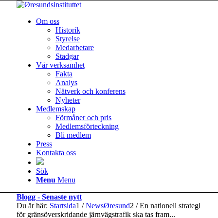
Om oss
Historik
Styrelse
Medarbetare
Stadgar
Vår verksamhet
Fakta
Analys
Nätverk och konferens
Nyheter
Medlemskap
Förmåner och pris
Medlemsförteckning
Bli medlem
Press
Kontakta oss
Sök
Menu
Menu
Blogg - Senaste nytt
Du är här:
Startsida
1
/
NewsØresund
2
/
En nationell strategi
för gränsöverskridande järnvägstrafik ska tas fram...