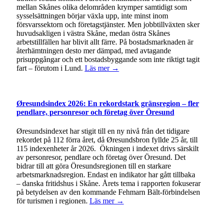
mellan Skånes olika delområden krymper samtidigt som
sysselsättningen börjar växla upp, inte minst inom
försvarssektorn och företagstjänster. Men jobbtillväxten sker
huvudsakligen i västra Skåne, medan östra Skånes
arbetstillfällen har blivit allt färre. På bostadsmarknaden är
återhämtningen desto mer dämpad, med avtagande
prisuppgångar och ett bostadsbyggande som inte riktigt tagit
fart – förutom i Lund.
Läs mer →
Øresundsindex 2026: En rekordstark gränsregion – fler
pendlare, personresor och företag över Öresund
Øresundsindexet har stigit till en ny nivå från det tidigare
rekordet på 112 förra året, då Øresundsbron fyllde 25 år, till
115 indexenheter år 2026. Ökningen i indexet drivs särskilt
av personresor, pendlare och företag över Öresund. Det
bidrar till att göra Öresundsregionen till en starkare
arbetsmarknadsregion. Endast en indikator har gått tillbaka
– danska fritidshus i Skåne. Årets tema i rapporten fokuserar
på betydelsen av den kommande Fehmarn Bält-förbindelsen
för turismen i regionen.
Läs mer →