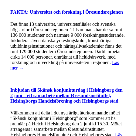
FAKTA: Universitet och forskning i Öresundsregionen
Det finns 13 universitet, universitetsfilialer och svenska
högskolor i Öresundsregionen. Tillsammans har dessa runt
136 000 studenter och närmare 9 000 forskningsstuderande.
Inkluderas även danska yrkeshögskolor, konstnärliga
utbildningsinstitutioner och näringslivsakademier finns det
runt 179 000 studenter i Öresundsregionen. Därtill arbetar
cirka 14 000 personer, omräknat till heltid/årsverk, med
forskning och utveckling på universiteten i regionen.
Läs
mer →
Inbjudan till Skånsk konjunkturdag i Helsingborg den
2 juni – ett samarbete mellan Øresundsinstituttet,
Helsingborgs Handelsförening och Helsingborgs stad
Välkommen att delta i det nya årligt återkommande mötet
”Skånsk konjunktur i Helsingborg” som kommer att ha
premiär på Hetch i Helsingborg den 2 juni kl 15.30. Mötet
arrangeras i samarbete mellan Øresundsinstituttet,
Helsingborgs Handelsförening och Helsingborgs stad.
Läs