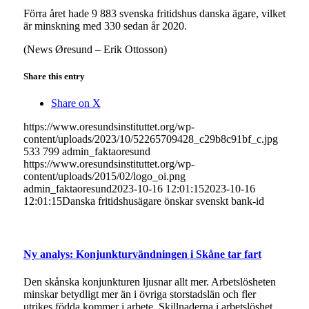
Förra året hade 9 883 svenska fritidshus danska ägare, vilket
är minskning med 330 sedan år 2020.
(News Øresund – Erik Ottosson)
Share this entry
Share on X
https://www.oresundsinstituttet.org/wp-
content/uploads/2023/10/52265709428_c29b8c91bf_c.jpg
533
799
admin_faktaoresund
https://www.oresundsinstituttet.org/wp-
content/uploads/2015/02/logo_oi.png
admin_faktaoresund
2023-10-16 12:01:15
2023-10-16
12:01:15
Danska fritidshusägare önskar svenskt bank-id
Ny analys: Konjunkturvändningen i Skåne tar fart
Den skånska konjunkturen ljusnar allt mer. Arbetslösheten
minskar betydligt mer än i övriga storstadslän och fler
utrikes födda kommer i arbete. Skillnaderna i arbetslöshet