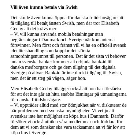
Vill även kunna betala via Swish
Det skulle även kunna öppna för danska fritidshusägare att
få tillgång till betaltjänsten Swish, men där tror Elisabeth
Geday att det krävs mer.
– Vi vill kunna använda mobila betalningar utan
begränsningar i Danmark och Sverige när kontanterna
försvinner. Men först och främst vill vi ha en officiell svensk
identitetshandling som kopplar det stärkta
samordningsnumret till personen. Det är det sista vi behöver
innan svenska banker kommer att erbjuda bank-id till
danska medborgare och ge dem tillgång till det digitala
Sverige på allvar. Bank-id är inte direkt tillgång till Swish,
men det är ett steg på vägen, säger hon.
Men Elisabeth Geday tillägger också att hon har förståelse
för att det inte går att hitta snabba lösningar på utmaningarna
för danska fritidshusägare.
– Vi uppträder alltid med stor ödmjukhet när vi diskuterar de
här problemen med svenska myndigheter. Vi vet ju att
svenskar inte har möjlighet att köpa hus i Danmark. Därför
försöker vi också utbilda våra medlemmar och förklara för
dem att vi som danskar ska vara tacksamma att vi får lov att
köpa hus i Sverige.