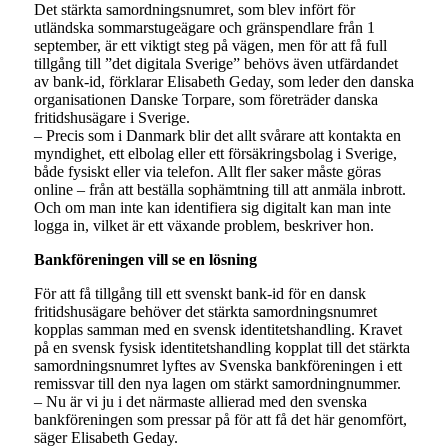
Det stärkta samordningsnumret, som blev infört för
utländska sommarstugeägare och gränspendlare från 1
september, är ett viktigt steg på vägen, men för att få full
tillgång till ”det digitala Sverige” behövs även utfärdandet
av bank-id, förklarar Elisabeth Geday, som leder den danska
organisationen Danske Torpare, som företräder danska
fritidshusägare i Sverige.
– Precis som i Danmark blir det allt svårare att kontakta en
myndighet, ett elbolag eller ett försäkringsbolag i Sverige,
både fysiskt eller via telefon. Allt fler saker måste göras
online – från att beställa sophämtning till att anmäla inbrott.
Och om man inte kan identifiera sig digitalt kan man inte
logga in, vilket är ett växande problem, beskriver hon.
Bankföreningen vill se en lösning
För att få tillgång till ett svenskt bank-id för en dansk
fritidshusägare behöver det stärkta samordningsnumret
kopplas samman med en svensk identitetshandling. Kravet
på en svensk fysisk identitetshandling kopplat till det stärkta
samordningsnumret lyftes av Svenska bankföreningen i ett
remissvar till den nya lagen om stärkt samordningnummer.
– Nu är vi ju i det närmaste allierad med den svenska
bankföreningen som pressar på för att få det här genomfört,
säger Elisabeth Geday.