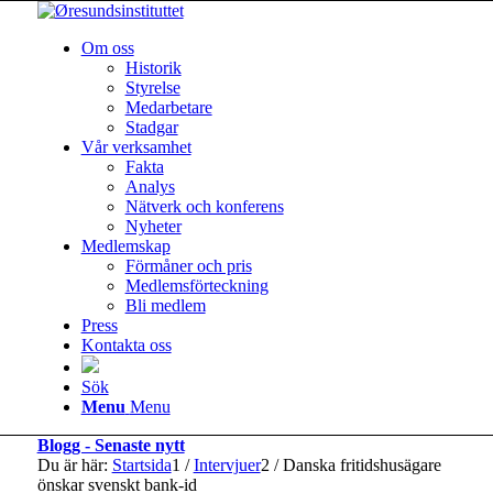
Om oss
Historik
Styrelse
Medarbetare
Stadgar
Vår verksamhet
Fakta
Analys
Nätverk och konferens
Nyheter
Medlemskap
Förmåner och pris
Medlemsförteckning
Bli medlem
Press
Kontakta oss
Sök
Menu
Menu
Blogg - Senaste nytt
Du är här:
Startsida
1
/
Intervjuer
2
/
Danska fritidshusägare
önskar svenskt bank-id