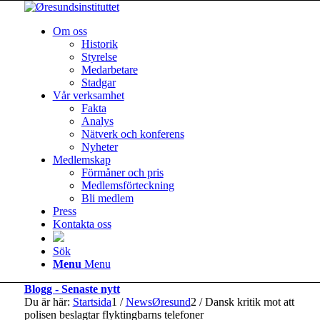
Om oss
Historik
Styrelse
Medarbetare
Stadgar
Vår verksamhet
Fakta
Analys
Nätverk och konferens
Nyheter
Medlemskap
Förmåner och pris
Medlemsförteckning
Bli medlem
Press
Kontakta oss
Sök
Menu
Menu
Blogg - Senaste nytt
Du är här:
Startsida
1
/
NewsØresund
2
/
Dansk kritik mot att
polisen beslagtar flyktingbarns telefoner