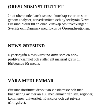
ØRESUNDSINSTITUTTET
är ett oberoende dansk-svenskt kunskapscentrum som
genom analyser, nätverksmöten och nyhetsbyrån News
Øresund bidrar till en ökad kunskap om utvecklingen i
Sverige och Danmark med fokus på Öresundsregionen.
NEWS ØRESUND
Nyhetsbyrån News Øresund drivs som en non-
profitverksamhet och ställer allt material gratis till
förfogande för media.
VÅRA MEDLEMMAR
Øresundsinstituttet drivs utan vinst­intresse och med
finansiering av mer än 100 medlemmar från stat, regioner,
kommuner, universitet, högskolor och det privata
näringslivet.