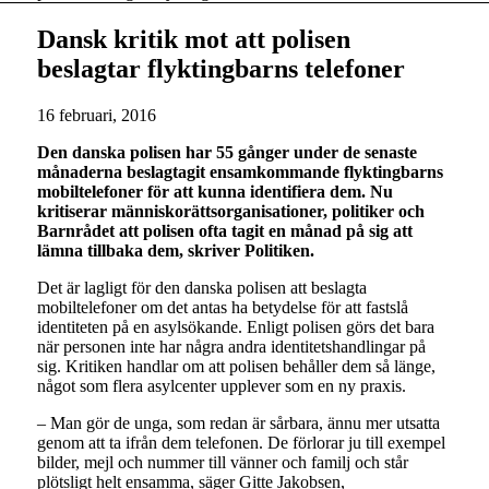
Dansk kritik mot att polisen
beslagtar flyktingbarns telefoner
16 februari, 2016
Den danska polisen har 55 gånger under de senaste
månaderna beslagtagit ensamkommande flyktingbarns
mobiltelefoner för att kunna identifiera dem. Nu
kritiserar människorättsorganisationer, politiker och
Barnrådet att polisen ofta tagit en månad på sig att
lämna tillbaka dem, skriver Politiken.
Det är lagligt för den danska polisen att beslagta
mobiltelefoner om det antas ha betydelse för att fastslå
identiteten på en asylsökande. Enligt polisen görs det bara
när personen inte har några andra identitetshandlingar på
sig. Kritiken handlar om att polisen behåller dem så länge,
något som flera asylcenter upplever som en ny praxis.
– Man gör de unga, som redan är sårbara, ännu mer utsatta
genom att ta ifrån dem telefonen. De förlorar ju till exempel
bilder, mejl och nummer till vänner och familj och står
plötsligt helt ensamma, säger Gitte Jakobsen,