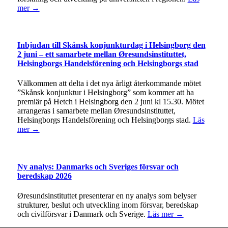
mer →
Inbjudan till Skånsk konjunkturdag i Helsingborg den
2 juni – ett samarbete mellan Øresundsinstituttet,
Helsingborgs Handelsförening och Helsingborgs stad
Välkommen att delta i det nya årligt återkommande mötet
”Skånsk konjunktur i Helsingborg” som kommer att ha
premiär på Hetch i Helsingborg den 2 juni kl 15.30. Mötet
arrangeras i samarbete mellan Øresundsinstituttet,
Helsingborgs Handelsförening och Helsingborgs stad.
Läs
mer →
Ny analys: Danmarks och Sveriges försvar och
beredskap 2026
Øresundsinstituttet presenterar en ny analys som belyser
strukturer, beslut och utveckling inom försvar, beredskap
och civilförsvar i Danmark och Sverige.
Läs mer →