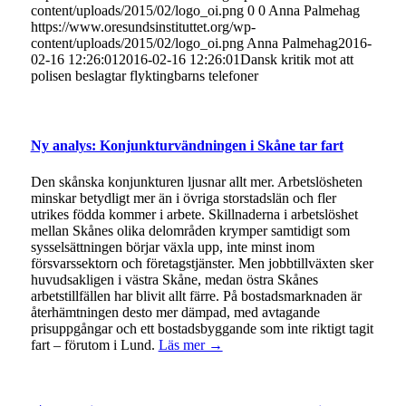
content/uploads/2015/02/logo_oi.png
0
0
Anna Palmehag
https://www.oresundsinstituttet.org/wp-
content/uploads/2015/02/logo_oi.png
Anna Palmehag
2016-
02-16 12:26:01
2016-02-16 12:26:01
Dansk kritik mot att
polisen beslagtar flyktingbarns telefoner
Ny analys: Konjunkturvändningen i Skåne tar fart
Den skånska konjunkturen ljusnar allt mer. Arbetslösheten
minskar betydligt mer än i övriga storstadslän och fler
utrikes födda kommer i arbete. Skillnaderna i arbetslöshet
mellan Skånes olika delområden krymper samtidigt som
sysselsättningen börjar växla upp, inte minst inom
försvarssektorn och företagstjänster. Men jobbtillväxten sker
huvudsakligen i västra Skåne, medan östra Skånes
arbetstillfällen har blivit allt färre. På bostadsmarknaden är
återhämtningen desto mer dämpad, med avtagande
prisuppgångar och ett bostadsbyggande som inte riktigt tagit
fart – förutom i Lund.
Läs mer →