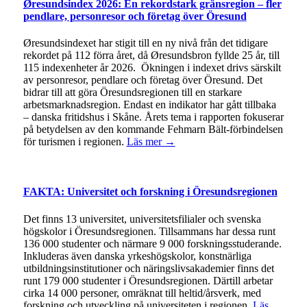
Øresundsindex 2026: En rekordstark gränsregion – fler
pendlare, personresor och företag över Öresund
Øresundsindexet har stigit till en ny nivå från det tidigare
rekordet på 112 förra året, då Øresundsbron fyllde 25 år, till
115 indexenheter år 2026. Ökningen i indexet drivs särskilt
av personresor, pendlare och företag över Öresund. Det
bidrar till att göra Öresundsregionen till en starkare
arbetsmarknadsregion. Endast en indikator har gått tillbaka
– danska fritidshus i Skåne. Årets tema i rapporten fokuserar
på betydelsen av den kommande Fehmarn Bält-förbindelsen
för turismen i regionen.
Läs mer →
FAKTA: Universitet och forskning i Öresundsregionen
Det finns 13 universitet, universitetsfilialer och svenska
högskolor i Öresundsregionen. Tillsammans har dessa runt
136 000 studenter och närmare 9 000 forskningsstuderande.
Inkluderas även danska yrkeshögskolor, konstnärliga
utbildningsinstitutioner och näringslivsakademier finns det
runt 179 000 studenter i Öresundsregionen. Därtill arbetar
cirka 14 000 personer, omräknat till heltid/årsverk, med
forskning och utveckling på universiteten i regionen.
Läs