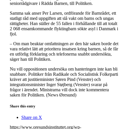
seniorrådgivare i Rädda Barnen, till Politiken.
Samma sak anser Per Larsen, ordförande för Barnrådet, ett
statligt råd med uppgiften att slå vakt om barns och ungas
rättigheter. Han ställer de 55 fallen i förhållande till att totalt
2 068 ensamkommande flyktingbarn sökte asyl i Danmark i
fjol.
– Om man beaktar omfattningen av den här saken borde det
vara relativt lätt att prioritera insatsen kring barnen, så de får
en utförlig förklaring och telefonerna snabbt undersökta,
säger han till Politiken.
Nu vill oppositionen undersöka om hanteringen inte kan bli
snabbare. Politiker från Radikale och Socialistisk Folkeparti
kräver att justitieminister Søren Pind (Venstre) och
integrationsminister Inger Støjberg (Venstre) svarar på
frågor i ärendet. Ministrarna vill dock inte kommentera
saken för Politiken. (News Øresund)
Share this entry
Share on X
https://www.oresundsinstituttet.org/wp-