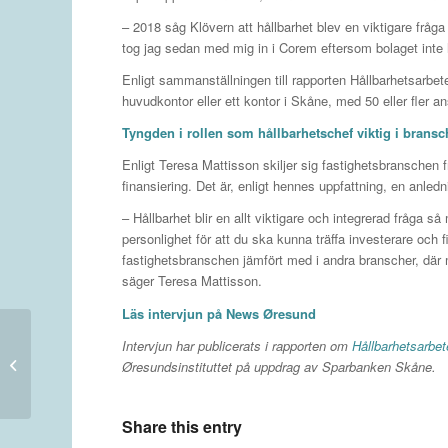
– 2018 såg Klövern att hållbarhet blev en viktigare fråg
tog jag sedan med mig in i Corem eftersom bolaget inte
Enligt sammanställningen till rapporten Hållbarhetsarbe
huvudkontor eller ett kontor i Skåne, med 50 eller fler an
Tyngden i rollen som hållbarhetschef viktig i brans
Enligt Teresa Mattisson skiljer sig fastighetsbransche
finansiering. Det är, enligt hennes uppfattning, en anledni
– Hållbarhet blir en allt viktigare och integrerad fråga
personlighet för att du ska kunna träffa investerare och fi
fastighetsbranschen jämfört med i andra branscher, där m
säger Teresa Mattisson.
Läs intervjun på News Øresund
Möt
Intervjun har publicerats i rapporten om
Hållbarhetsarbet
konjunkturexperterna
Øresundsinstituttet på uppdrag av Sparbanken Skåne.
Las Olsen och Pernilla
Johansson – anmäl dig
till...
Share this entry