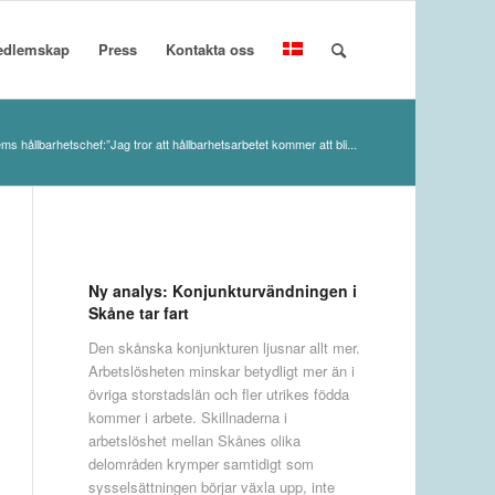
edlemskap
Press
Kontakta oss
ms hållbarhetschef:”Jag tror att hållbarhetsarbetet kommer att bli...
Ny analys: Konjunkturvändningen i
Skåne tar fart
Den skånska konjunkturen ljusnar allt mer.
Arbetslösheten minskar betydligt mer än i
övriga storstadslän och fler utrikes födda
kommer i arbete. Skillnaderna i
arbetslöshet mellan Skånes olika
delområden krymper samtidigt som
sysselsättningen börjar växla upp, inte