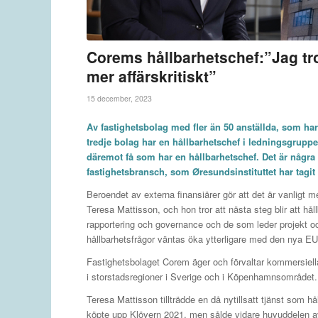
Corems hållbarhetschef:”Jag tro
mer affärskritiskt”
15 december, 2023
Av fastighetsbolag med fler än 50 anställda, som har 
tredje bolag har en hållbarhetschef i ledningsgruppe
däremot få som har en hållbarhetschef. Det är några
fastighetsbransch
, som Øresundsinstituttet har tag
Beroendet av externa finansiärer gör att det är vanligt
Teresa Mattisson, och hon tror att nästa steg blir att 
rapportering och governance och de som leder projekt och
hållbarhetsfrågor väntas öka ytterligare med den nya E
Fastighetsbolaget Corem äger och förvaltar kommersiel
i storstadsregioner i Sverige och i Köpenhamnsområdet.
Teresa Mattisson tillträdde en då nytillsatt tjänst som 
köpte upp Klövern 2021, men sålde vidare huvuddelen av ä