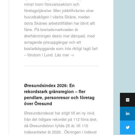
minst inom försvarssektorn och
företagstjänster. Men jobbtillväxten sker
huvudsakligen i västra Skåne, medan
östra Skånes arbetstillfällen har blivit allt
färre. På bostadsmarknaden är
återhämtningen desto mer dämpad, med
avtagande prisuppgångar och ett
bostadsbyggande som inte riktigt tagit fart
– förutom i Lund.
Läs mer →
Øresundsindex 2026: En
rekordstark gränsregion – fler
pendlare, personresor och företag
över Öresund
Øresundsindexet har stigit till en ny nivå
från det tidigare rekordet på 112 förra året,
då Øresundsbron fyllde 25 år, till 115
indexenheter år 2026. Ökningen i indexet