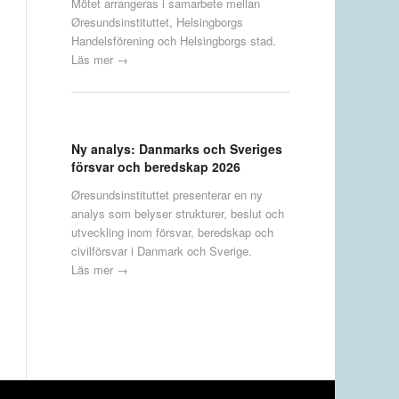
Mötet arrangeras i samarbete mellan
Øresundsinstituttet, Helsingborgs
Handelsförening och Helsingborgs stad.
Läs mer →
Ny analys: Danmarks och Sveriges
försvar och beredskap 2026
Øresundsinstituttet presenterar en ny
analys som belyser strukturer, beslut och
utveckling inom försvar, beredskap och
civilförsvar i Danmark och Sverige.
Läs mer →