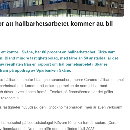
r att hållbarhetsarbetet kommer att bli
ett kontor i Skåne, har 86 procent en hållbarhetschef. Cirka vart
n. Bland mindre fastighetsbolag, med färre än 50 anställda, är det
 av resultaten från en rapport om
hållbarhetsarbetet i Skånes
it fram på uppdrag av Sparbanken Skåne.
 med hållbarhetschefer i fastighetsbranschen, menar Corems hållbarhetschef
hållbarhetsarbetet kommer att delas upp mellan de som jobbar med
 driver utvecklingen framåt. Trycket på finansiärerna när det gäller
U-taxonomin.
la fastigheter huvudsakligen i Stockholmsområdet, men är även verksamt
hållbarhetschef på bostadsbolaget Klövern för cirka fem år sedan. (Corem
garskapet till Nrep i en affär som slutfördes i juli 2023).