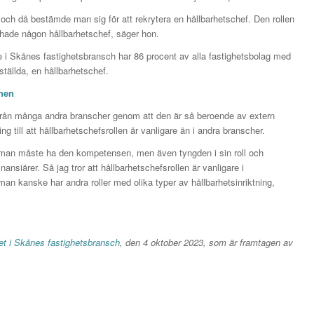
a och då bestämde man sig för att rekrytera en hållbarhetschef. Den rollen
 hade någon hållbarhetschef, säger hon.
te i Skånes fastighetsbransch har 86 procent av alla fastighetsbolag med
ställda, en hållbarhetschef.
chen
n från många andra branscher genom att den är så beroende av extern
ng till att hållbarhetschefsrollen är vanligare än i andra branscher.
 så man måste ha den kompetensen, men även tyngden i sin roll och
nansiärer. Så jag tror att hållbarhetschefsrollen är vanligare i
an kanske har andra roller med olika typer av hållbarhetsinriktning,
et i Skånes fastighetsbransch
, den 4 oktober 2023, som är framtagen av