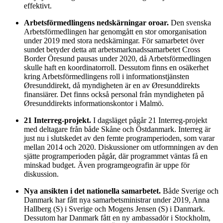
effektivt.
Arbetsförmedlingens nedskärningar oroar.
Den svenska
Arbetsförmedlingen har genomgått en stor omorganisation
under 2019 med stora nedskärningar. För samarbetet över
sundet betyder detta att arbetsmarknadssamarbetet Cross
Border Öresund pausas under 2020, då Arbetsförmedlingen
skulle haft en koordinatorroll. Dessutom finns en osäkerhet
kring Arbetsförmedlingens roll i informationstjänsten
Øresunddirekt, då myndigheten är en av Øresunddirekts
finansiärer. Det finns också personal från myndigheten på
Øresunddirekts informationskontor i Malmö.
21 Interreg-projekt.
I dagsläget pågår 21 Interreg-projekt
med deltagare från både Skåne och Östdanmark. Interreg är
just nu i slutskedet av den femte programperioden, som varar
mellan 2014 och 2020. Diskussioner om utformningen av den
sjätte programperioden pågår, där programmet väntas få en
minskad budget. Även programgeografin är uppe för
diskussion.
Nya ansikten i det nationella samarbetet.
Både Sverige och
Danmark har fått nya samarbetsministrar under 2019, Anna
Hallberg (S) i Sverige och Mogens Jensen (S) i Danmark.
Dessutom har Danmark fått en ny ambassadör i Stockholm,