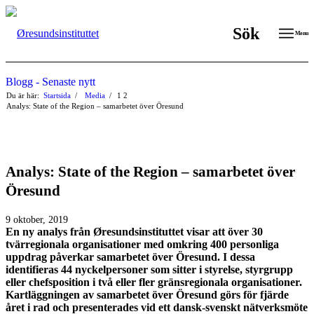
Sök
Menu
Blogg - Senaste nytt
Du är här:
Startsida
/
Media
/
1
2
Analys: State of the Region – samarbetet över Öresund
Analys: State of the Region – samarbetet över
Öresund
9 oktober, 2019
En ny analys från Øresundsinstituttet visar att över 30
tvärregionala organisationer med omkring 400 personliga
uppdrag påverkar samarbetet över Öresund. I dessa
identifieras 44 nyckelpersoner som sitter i styrelse, styrgrupp
eller chefsposition i två eller fler gränsregionala organisationer.
Kartläggningen av samarbetet över Öresund görs för fjärde
året i rad och presenterades vid ett dansk-svenskt nätverksmöte