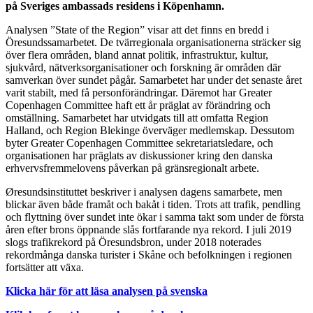
på Sveriges ambassads residens i Köpenhamn.
Analysen ”State of the Region” visar att det finns en bredd i
Öresundssamarbetet. De tvärregionala organisationerna sträcker sig
över flera områden, bland annat politik, infrastruktur, kultur,
sjukvård, nätverksorganisationer och forskning är områden där
samverkan över sundet pågår. Samarbetet har under det senaste året
varit stabilt, med få personförändringar. Däremot har Greater
Copenhagen Committee haft ett år präglat av förändring och
omställning. Samarbetet har utvidgats till att omfatta Region
Halland, och Region Blekinge överväger medlemskap. Dessutom
byter Greater Copenhagen Committee sekretariatsledare, och
organisationen har präglats av diskussioner kring den danska
erhvervsfremmelovens påverkan på gränsregionalt arbete.
Øresundsinstituttet beskriver i analysen dagens samarbete, men
blickar även både framåt och bakåt i tiden. Trots att trafik, pendling
och flyttning över sundet inte ökar i samma takt som under de första
åren efter brons öppnande slås fortfarande nya rekord. I juli 2019
slogs trafikrekord på Öresundsbron, under 2018 noterades
rekordmånga danska turister i Skåne och befolkningen i regionen
fortsätter att växa.
Klicka här för att läsa analysen på svenska