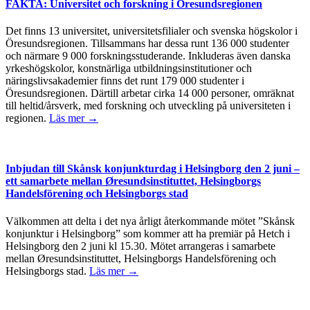
FAKTA: Universitet och forskning i Öresundsregionen
Det finns 13 universitet, universitetsfilialer och svenska högskolor i
Öresundsregionen. Tillsammans har dessa runt 136 000 studenter
och närmare 9 000 forskningsstuderande. Inkluderas även danska
yrkeshögskolor, konstnärliga utbildningsinstitutioner och
näringslivsakademier finns det runt 179 000 studenter i
Öresundsregionen. Därtill arbetar cirka 14 000 personer, omräknat
till heltid/årsverk, med forskning och utveckling på universiteten i
regionen.
Läs mer →
Inbjudan till Skånsk konjunkturdag i Helsingborg den 2 juni –
ett samarbete mellan Øresundsinstituttet, Helsingborgs
Handelsförening och Helsingborgs stad
Välkommen att delta i det nya årligt återkommande mötet ”Skånsk
konjunktur i Helsingborg” som kommer att ha premiär på Hetch i
Helsingborg den 2 juni kl 15.30. Mötet arrangeras i samarbete
mellan Øresundsinstituttet, Helsingborgs Handelsförening och
Helsingborgs stad.
Läs mer →