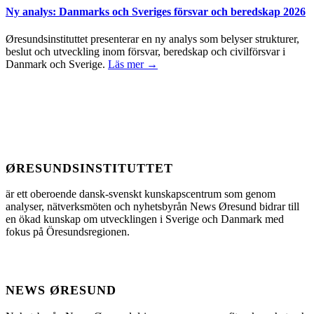
Ny analys: Danmarks och Sveriges försvar och beredskap 2026
Øresundsinstituttet presenterar en ny analys som belyser strukturer,
beslut och utveckling inom försvar, beredskap och civilförsvar i
Danmark och Sverige.
Läs mer →
ØRESUNDSINSTITUTTET
är ett oberoende dansk-svenskt kunskapscentrum som genom
analyser, nätverksmöten och nyhetsbyrån News Øresund bidrar till
en ökad kunskap om utvecklingen i Sverige och Danmark med
fokus på Öresundsregionen.
NEWS ØRESUND