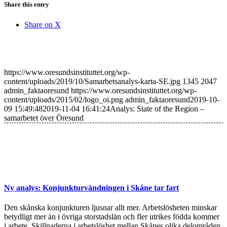
Share this entry
Share on X
https://www.oresundsinstituttet.org/wp-
content/uploads/2019/10/Samarbetsanalys-karta-SE.jpg
1345
2047
admin_faktaoresund
https://www.oresundsinstituttet.org/wp-
content/uploads/2015/02/logo_oi.png
admin_faktaoresund
2019-10-
09 15:49:48
2019-11-04 16:41:24
Analys: State of the Region –
samarbetet över Öresund
Ny analys: Konjunkturvändningen i Skåne tar fart
Den skånska konjunkturen ljusnar allt mer. Arbetslösheten minskar
betydligt mer än i övriga storstadslän och fler utrikes födda kommer
i arbete. Skillnaderna i arbetslöshet mellan Skånes olika delområden