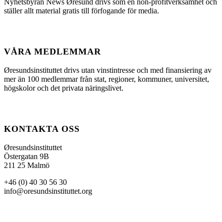
Nyhetsbyrån News Øresund drivs som en non-profitverksamhet och
ställer allt material gratis till förfogande för media.
VÅRA MEDLEMMAR
Øresundsinstituttet drivs utan vinst­intresse och med finansiering av
mer än 100 medlemmar från stat, regioner, kommuner, universitet,
högskolor och det privata näringslivet.
KONTAKTA OSS
Øresundsinstituttet
Östergatan 9B
211 25 Malmö
+46 (0) 40 30 56 30
info@oresundsinstituttet.org