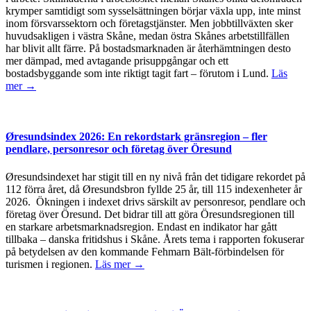
krymper samtidigt som sysselsättningen börjar växla upp, inte minst
inom försvarssektorn och företagstjänster. Men jobbtillväxten sker
huvudsakligen i västra Skåne, medan östra Skånes arbetstillfällen
har blivit allt färre. På bostadsmarknaden är återhämtningen desto
mer dämpad, med avtagande prisuppgångar och ett
bostadsbyggande som inte riktigt tagit fart – förutom i Lund.
Läs
mer →
Øresundsindex 2026: En rekordstark gränsregion – fler
pendlare, personresor och företag över Öresund
Øresundsindexet har stigit till en ny nivå från det tidigare rekordet på
112 förra året, då Øresundsbron fyllde 25 år, till 115 indexenheter år
2026. Ökningen i indexet drivs särskilt av personresor, pendlare och
företag över Öresund. Det bidrar till att göra Öresundsregionen till
en starkare arbetsmarknadsregion. Endast en indikator har gått
tillbaka – danska fritidshus i Skåne. Årets tema i rapporten fokuserar
på betydelsen av den kommande Fehmarn Bält-förbindelsen för
turismen i regionen.
Läs mer →