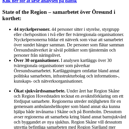
Klik her for at læse analysen på dansk
State of the Region – samarbetet över Öresund i
korthet:
44 nyckelpersoner.
44 personer sitter i styrelse, styrgrupp
eller chefsposition i två eller fler tvärregionala organisationer.
Nyckelpersonerna bildar ett nätverk som visar att samarbetet
över sundet hänger samman. De personer som flätar samman
Öresundsnätverket är såväl politiker som tjänstemän och
personer från näringslivet.
Över 30 organisationer.
I analysen kartläggs över 30
tvärregionala organisationer som påverkar
Öresundssamarbetet. Kartläggningen omfattar bland annat
politiska samarbeten, infrastrukturbolag och informations-,
kunskaps- och nätverksorganisationer.
Ökat sjukvårdssamarbete.
Under året har Region Skåne
och Region Hovedstaden tecknat en avsiktsförklaring om ett
fördjupat samarbete. Regionerna utreder möjligheten för en
gemensam ambulanshelikopter som bland annat ska kunna
hjälpa både invånarna i Skåne och på Bornholm. Dessutom
avser regionerna att samarbeta kring bland annat barnsjukvård
och byggandet av nya sjukhus. Region Skåne vill dessutom
utnyttja befintliga samarbeten med Region Sjælland mer