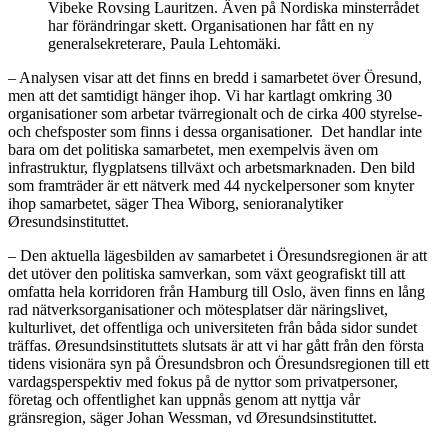
Vibeke Rovsing Lauritzen. Även på Nordiska minsterrådet
har förändringar skett. Organisationen har fått en ny
generalsekreterare, Paula Lehtomäki.
– Analysen visar att det finns en bredd i samarbetet över Öresund,
men att det samtidigt hänger ihop. Vi har kartlagt omkring 30
organisationer som arbetar tvärregionalt och de cirka 400 styrelse-
och chefsposter som finns i dessa organisationer. Det handlar inte
bara om det politiska samarbetet, men exempelvis även om
infrastruktur, flygplatsens tillväxt och arbetsmarknaden. Den bild
som framträder är ett nätverk med 44 nyckelpersoner som knyter
ihop samarbetet, säger Thea Wiborg, senioranalytiker
Øresundsinstituttet.
– Den aktuella lägesbilden av samarbetet i Öresundsregionen är att
det utöver den politiska samverkan, som växt geografiskt till att
omfatta hela korridoren från Hamburg till Oslo, även finns en lång
rad nätverksorganisationer och mötesplatser där näringslivet,
kulturlivet, det offentliga och universiteten från båda sidor sundet
träffas. Øresundsinstituttets slutsats är att vi har gått från den första
tidens visionära syn på Öresundsbron och Öresundsregionen till ett
vardagsperspektiv med fokus på de nyttor som privatpersoner,
företag och offentlighet kan uppnås genom att nyttja vår
gränsregion, säger Johan Wessman, vd Øresundsinstituttet.